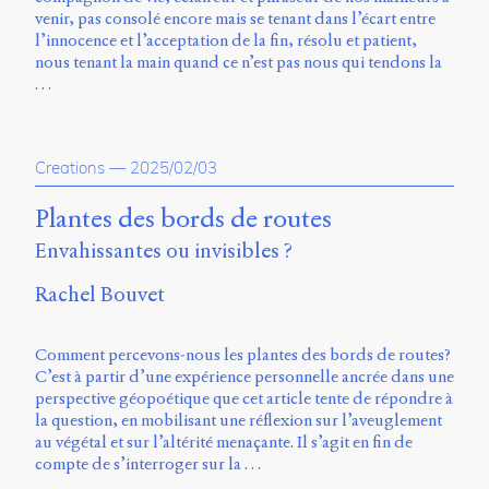
Storm
venir, pas consolé encore mais se tenant dans l’écart entre
Type
l’innocence et l’acceptation de la fin, résolu et patient,
Foundry
nous tenant la main quand ce n’est pas nous qui tendons la
et
…
Muli
de
Vernon
Adams.
Creations
—
2025/02/03
Ce
Plantes des bords de routes
site
Envahissantes ou invisibles ?
a
été
Rachel Bouvet
conçu
par
Julie
Comment percevons-nous les plantes des bords de routes?
Blanc,
C’est à partir d’une expérience personnelle ancrée dans une
Maxime
perspective géopoétique que cet article tente de répondre à
Bouton,
la question, en mobilisant une réflexion sur l’aveuglement
Jérémy
au végétal et sur l’altérité menaçante. Il s’agit en fin de
De
compte de s’interroger sur la …
Barros,