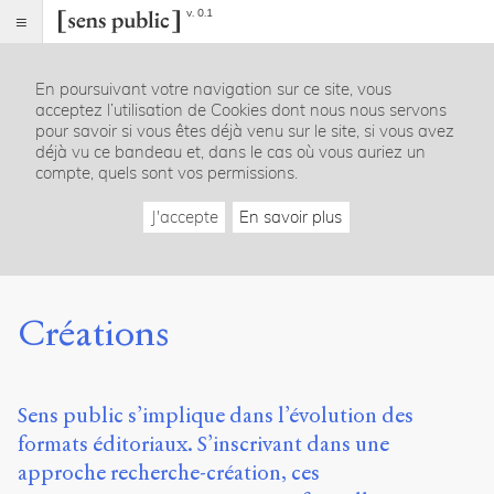
v. 0.1
Sens
public
En poursuivant votre navigation sur ce site, vous
Index
acceptez l’utilisation de Cookies dont nous nous servons
Rubriques
pour savoir si vous êtes déjà venu sur le site, si vous avez
déjà vu ce bandeau et, dans le cas où vous auriez un
compte, quels sont vos permissions.
Essais
Chroniques
J'accepte
En savoir plus
Entretiens
Lectures
Créations
Dossiers
Créations
La
revue
Accueil
Sens public s’implique dans l’évolution des
Présentation
formats éditoriaux. S’inscrivant dans une
Publier
Contact
approche recherche-création, ces
À