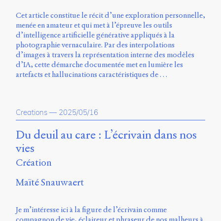
Charles-
Cet article constitue le récit d’une exploration personnelle,
Le
menée en amateur et qui met à l’épreuve les outils
Moyne
d’intelligence artificielle générative appliqués à la
Longueuil
photographie vernaculaire. Par des interpolations
(QC)
d’images à travers la représentation interne des modèles
J4K
d’IA, cette démarche documentée met en lumière les
0B7
artefacts et hallucinations caractéristiques de …
Canada
ISSN
2104-
Creations
—
2025/05/16
3272
Sens
Du deuil au care : L’écrivain dans nos
public
vies
v.
0.1
Création
(2020/03)
Maïté Snauwaert
Typographies
:
Jannon
Je m’intéresse ici à la figure de l’écrivain comme
de
compagnon de vie, éclaireur et phraseur de nos malheurs à