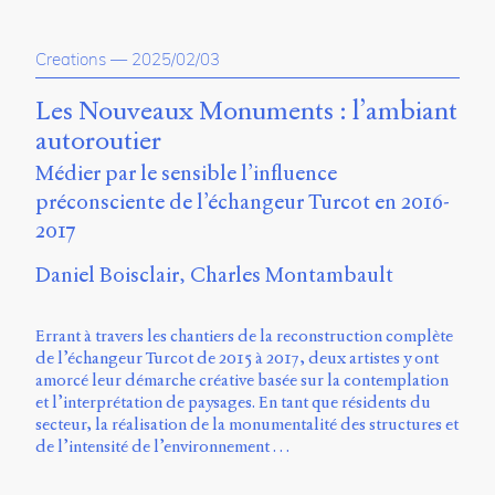
Émile
Greis,
Timothée
Creations
—
2025/02/03
Guicherd,
Servanne
Les Nouveaux Monuments : l’ambiant
Monjour,
Nicolas
autoroutier
Sauret
Médier par le sensible l’influence
et
préconsciente de l’échangeur Turcot en 2016-
Marcello
Vitali-
2017
Rosati,
de
Daniel Boisclair
Charles Montambault
2018
à
2020.
Errant à travers les chantiers de la reconstruction complète
de l’échangeur Turcot de 2015 à 2017, deux artistes y ont
amorcé leur démarche créative basée sur la contemplation
et l’interprétation de paysages. En tant que résidents du
secteur, la réalisation de la monumentalité des structures et
de l’intensité de l’environnement …