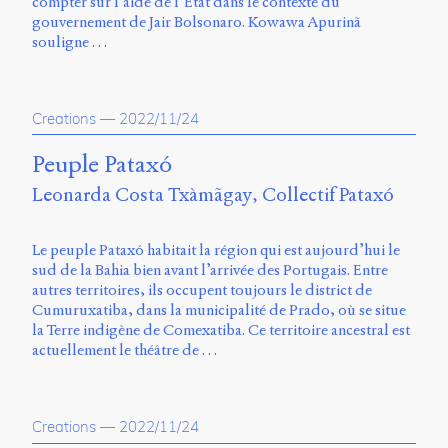
compter sur l’aide de l’État dans le contexte du
gouvernement de Jair Bolsonaro. Kowawa Apurinã
souligne …
Creations
—
2022/11/24
Peuple Pataxó
Leonarda Costa Txàmãgay
Collectif Pataxó
Le peuple Pataxó habitait la région qui est aujourd’hui le
sud de la Bahia bien avant l’arrivée des Portugais. Entre
autres territoires, ils occupent toujours le district de
Cumuruxatiba, dans la municipalité de Prado, où se situe
la Terre indigène de Comexatiba. Ce territoire ancestral est
actuellement le théâtre de …
Creations
—
2022/11/24