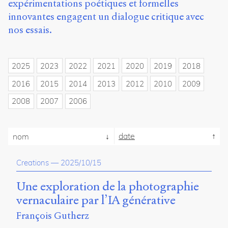
expérimentations poétiques et formelles
propos
innovantes engagent un dialogue critique avec
du
site
nos essais.
Archipel
En
2025
2023
2022
2021
2020
2019
2018
ligne
2016
2015
2014
2013
2012
2010
2009
Mastodon
2008
2007
2006
Université
de
date
nom
Sherbrooke
Campus
Creations
—
2025/10/15
de
Longueuil
Une exploration de la photographie
Local
B1-
vernaculaire par l’IA générative
12723
François Gutherz
150
Pl.