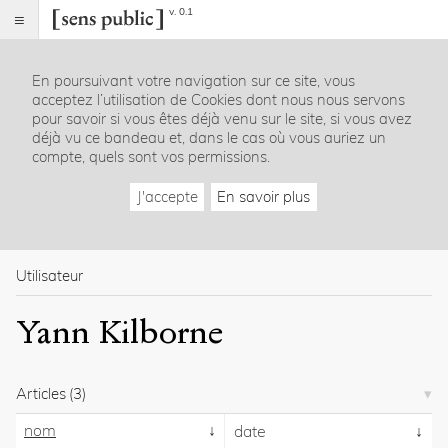
v. 0.1
Sens
public
En poursuivant votre navigation sur ce site, vous
Index
acceptez l’utilisation de Cookies dont nous nous servons
Rubriques
pour savoir si vous êtes déjà venu sur le site, si vous avez
déjà vu ce bandeau et, dans le cas où vous auriez un
compte, quels sont vos permissions.
Essais
Chroniques
J'accepte
En savoir plus
Entretiens
Lectures
Créations
Dossiers
Utilisateur
La
Yann Kilborne
revue
Accueil
Présentation
Articles
(3)
Publier
Contact
nom
date
À