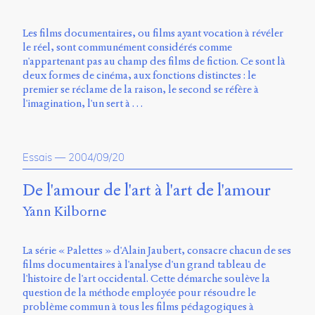
Charles-
Le
Les films documentaires, ou films ayant vocation à révéler
Moyne
le réel, sont communément considérés comme
Longueuil
n'appartenant pas au champ des films de fiction. Ce sont là
(QC)
deux formes de cinéma, aux fonctions distinctes : le
J4K
premier se réclame de la raison, le second se réfère à
0B7
l'imagination, l'un sert à …
Canada
ISSN
2104-
Essais
—
2004/09/20
3272
Sens
De l'amour de l'art à l'art de l'amour
public
Yann Kilborne
v.
0.1
(2020/03)
La série « Palettes » d'Alain Jaubert, consacre chacun de ses
films documentaires à l'analyse d'un grand tableau de
Typographies
l'histoire de l'art occidental. Cette démarche soulève la
:
question de la méthode employée pour résoudre le
Jannon
problème commun à tous les films pédagogiques à
de