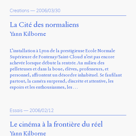
propos
Creations
—
2006/03/30
du
site
Archipel
La Cité des normaliens
Yann Kilborne
En
ligne
L’installation à Lyon de la prestigieuse Ecole Normale
Mastodon
Supérieure de Fontenay/Saint-Cloud n’est pas encore
achevée lorsque débute la rentrée. Au milieu des
pelleteuses et dans la boue, élèves, professeurs, et
Université
personnel, affrontent un désordre inhabituel. Se faufilant
de
partout, la caméra surprend, discrète et attentive, les
Sherbrooke
espoirs et les enthousiasmes, les …
Campus
de
Longueuil
Local
Essais
—
2006/02/12
B1-
12723
Le cinéma à la frontière du réel
150
Yann Kilborne
Pl.