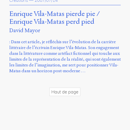
Creations
—
2007/07/14
propos
du
Enrique Vila-Matas pierde pie /
site
Enrique Vila-Matas perd pied
Archipel
David Mayor
En
ligne
: Dans cet article, je réfléchis sur l’évolution de la carrière
littéraire de l’écrivain Enrique Vila-Matas. Son engagement
Mastodon
dans la littérature comme artéfact fictionnel qui touche aux
limites de la représentation de la réalité, qui sont également
les limites de l’imagination, me sert pour positionner Vila-
Université
Matas dans un horizon post-moderne …
de
Sherbrooke
Campus
Haut de page
de
Longueuil
Local
B1-
12723
150
Pl.