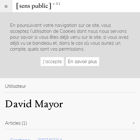
v. 0.1
Sens
public
En poursuivant votre navigation sur ce site, vous
Index
acceptez l’utilisation de Cookies dont nous nous servons
Rubriques
pour savoir si vous êtes déjà venu sur le site, si vous avez
déjà vu ce bandeau et, dans le cas où vous auriez un
compte, quels sont vos permissions.
Essais
Chroniques
J'accepte
En savoir plus
Entretiens
Lectures
Créations
Dossiers
Utilisateur
La
David Mayor
revue
Accueil
Présentation
Articles
(1)
Publier
Contact
À