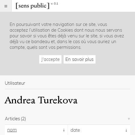
v. 0.1
Sens
public
En poursuivant votre navigation sur ce site, vous
Index
acceptez l’utilisation de Cookies dont nous nous servons
Rubriques
pour savoir si vous êtes déjà venu sur le site, si vous avez
déjà vu ce bandeau et, dans le cas où vous auriez un
compte, quels sont vos permissions.
Essais
Chroniques
J'accepte
En savoir plus
Entretiens
Lectures
Créations
Dossiers
Utilisateur
La
Andrea Turekova
revue
Accueil
Présentation
Articles
(2)
Publier
Contact
nom
date
À