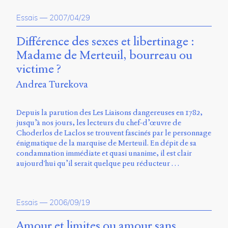
propos
Essais
—
2007/04/29
du
site
Archipel
Différence des sexes et libertinage :
Madame de Merteuil, bourreau ou
En
victime ?
ligne
Andrea Turekova
Mastodon
Depuis la parution des Les Liaisons dangereuses en 1782,
jusqu’à nos jours, les lecteurs du chef-d’œuvre de
Université
Choderlos de Laclos se trouvent fascinés par le personnage
de
énigmatique de la marquise de Merteuil. En dépit de sa
Sherbrooke
condamnation immédiate et quasi unanime, il est clair
Campus
aujourd'hui qu’il serait quelque peu réducteur …
de
Longueuil
Local
B1-
Essais
—
2006/09/19
12723
150
Amour et limites ou amour sans
Pl.