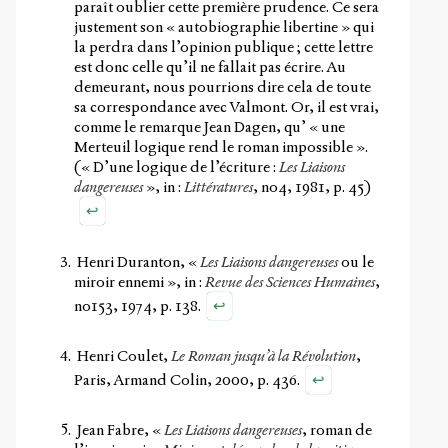
paraît oublier cette première prudence. Ce sera
justement son « autobiographie libertine » qui
la perdra dans l’opinion publique ; cette lettre
est donc celle qu’il ne fallait pas écrire. Au
demeurant, nous pourrions dire cela de toute
sa correspondance avec Valmont. Or, il est vrai,
comme le remarque Jean Dagen, qu’ « une
Merteuil logique rend le roman impossible ».
(« D’une logique de l’écriture :
Les Liaisons
dangereuses
», in :
Littératures
, n
o
4, 1981, p. 45)
↩
Henri Duranton, «
Les Liaisons dangereuses
ou le
miroir ennemi », in :
Revue des Sciences Humaines
,
↩
n
o
153, 1974, p. 138.
Henri Coulet,
Le Roman jusqu’à la Révolution
,
↩
Paris, Armand Colin, 2000, p. 436.
Jean Fabre, «
Les Liaisons dangereuses
, roman de