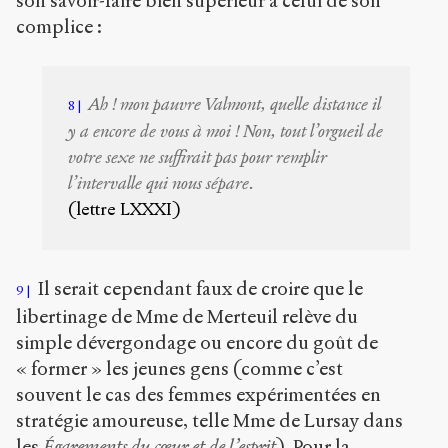
son savoir-faire bien supérieur à celui de son
complice :
Ah ! mon pauvre Valmont, quelle distance il
8
y a encore de vous à moi ! Non, tout l’orgueil de
votre sexe ne suffirait pas pour remplir
l’intervalle qui nous sépare.
(lettre LXXXI)
Il serait cependant faux de croire que le
9
libertinage de Mme de Merteuil relève du
simple dévergondage ou encore du goût de
« former » les jeunes gens (comme c’est
souvent le cas des femmes expérimentées en
stratégie amoureuse, telle Mme de Lursay dans
les
Égarements du cœur et de l’esprit
). Pour la