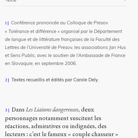
l
e
s
Conférence prononcée au Colloque de Presov
/
1
4
« Tolérance et différence » organisé par le Département
0
de langue et de littérature françaises de la Faculté des
4
Lettres de l’Université de Presov, les associations Jan Hus
/
et Sens Public, avec le soutien de l’Ambassade de France
Copier la
en Slovaquie, en septembre 2006.
référence
Chicago
Textes recueillis et édités par Carole Dely.
2
Copier la
référence
Bibtex
Dans
Les Liaisons dangereuses
, deux
3
Creative
personnages notamment suscitent les
Commons
Attribution-
réactions, admiratives ou indignées, des
NonCommercial-
lecteurs : c’est le fameux « couple chasseur »
ShareAlike 4.0