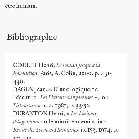
être humain.
Bibliographie
COULET Henri,
Le roman jusqu’à la
Révolution
, Paris, A. Colin, 2000, p. 431-
440.
DAGEN Jean, « D’une logique de
l’écriture :
Les Liaisons dangereuses
», in :
Littératures
, n
o
4, 1981, p. 33-52.
DURANTON Henri, «
Les Liaisons
dangereuses
ou le miroir ennemi », in :
Revue des Sciences Humaines
, n
o
153, 1974, p.
125-143.