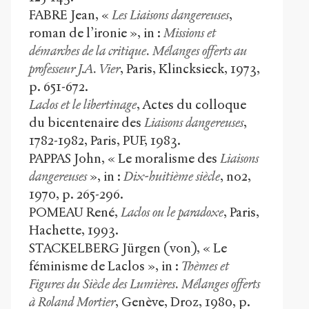
FABRE Jean, «
Les Liaisons dangereuses
,
roman de l’ironie », in :
Missions et
démarches de la critique. Mélanges offerts au
professeur J.A. Vier
, Paris, Klincksieck, 1973,
p. 651-672.
Laclos et le libertinage
, Actes du colloque
du bicentenaire des
Liaisons dangereuses
,
1782-1982, Paris, PUF, 1983.
PAPPAS John, « Le moralisme des
Liaisons
dangereuses
», in :
Dix-huitième siècle
, n
o
2,
1970, p. 265-296.
POMEAU René,
Laclos ou le paradoxe
, Paris,
Hachette, 1993.
STACKELBERG Jürgen (von), « Le
féminisme de Laclos », in :
Thèmes et
Figures du Siècle des Lumières. Mélanges offerts
à Roland Mortier
, Genève, Droz, 1980, p.