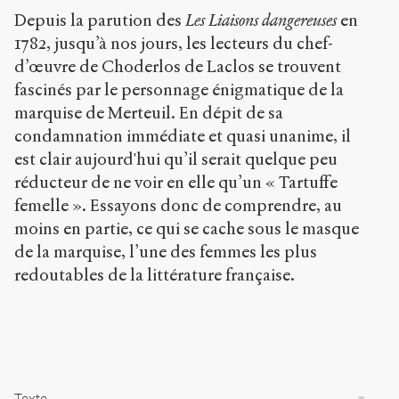
/
Depuis la parution des
Les Liaisons dangereuses
en
/
s
1782, jusqu’à nos jours, les lecteurs du chef-
e
d’œuvre de Choderlos de Laclos se trouvent
n
fascinés par le personnage énigmatique de la
s
-
marquise de Merteuil. En dépit de sa
p
condamnation immédiate et quasi unanime, il
u
est clair aujourd'hui qu’il serait quelque peu
b
réducteur de ne voir en elle qu’un « Tartuffe
l
i
femelle ». Essayons donc de comprendre, au
c
moins en partie, ce qui se cache sous le masque
.
de la marquise, l’une des femmes les plus
o
r
redoutables de la littérature française.
g
/
a
r
t
i
c
Texte