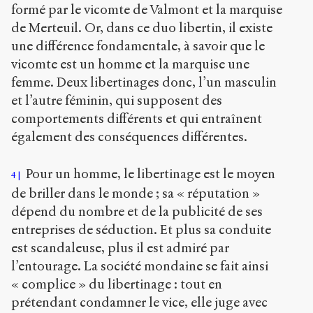
formé par le vicomte de Valmont et la marquise
International
(CC BY-NC-SA
de Merteuil. Or, dans ce duo libertin, il existe
4.0) Sens-Public,
une différence fondamentale, à savoir que le
2007
vicomte est un homme et la marquise une
femme. Deux libertinages donc, l’un masculin
Accéder
à la
et l’autre féminin, qui supposent des
version
PDF
comportements différents et qui entraînent
également des conséquences différentes.
Pour un homme, le libertinage est le moyen
4
de briller dans le monde ; sa « réputation »
dépend du nombre et de la publicité de ses
entreprises de séduction. Et plus sa conduite
est scandaleuse, plus il est admiré par
l’entourage. La société mondaine se fait ainsi
« complice » du libertinage : tout en
prétendant condamner le vice, elle juge avec