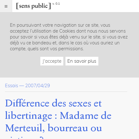
v. 0.1
Sens
public
En poursuivant votre navigation sur ce site, vous
Index
acceptez l’utilisation de Cookies dont nous nous servons
Article
pour savoir si vous êtes déjà venu sur le site, si vous avez
déjà vu ce bandeau et, dans le cas où vous auriez un
Dossier(s)
compte, quels sont vos permissions.
Tolérance et Différence
J'accepte
En savoir plus
Sens
Public
16
articles
Essais
—
2007/04/29
Notes
Différence des sexes et
Citer /
Partager
libertinage : Madame de
/
Exporter
Merteuil, bourreau ou
Turekova,