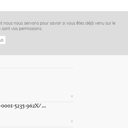
nt nous nous servons pour savoir si vous êtes déjà venu sur le
s sont vos permissions.
us
-0001-5235-962X/
...