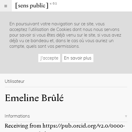
v. 0.1
Sens
public
En poursuivant votre navigation sur ce site, vous
Index
acceptez l’utilisation de Cookies dont nous nous servons
Rubriques
pour savoir si vous êtes déjà venu sur le site, si vous avez
déjà vu ce bandeau et, dans le cas où vous auriez un
compte, quels sont vos permissions.
Essais
Chroniques
J'accepte
En savoir plus
Entretiens
Lectures
Créations
Dossiers
Utilisateur
La
Emeline Brûlé
revue
Accueil
Présentation
Informations
Publier
Contact
Receiving from
https://pub.orcid.org/v2.0/0000-
À