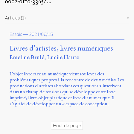
0002-0110-3365/
...
propos
du
site
Articles
(1)
Archipel
Essais
—
2021/06/15
En
ligne
Livres d’artistes, livres numériques
Mastodon
Emeline Brûlé
Lucile Haute
Université
L’objet livre face au numérique vient soulever des
de
problématiques propres à la rencontre de deux médias. Les
Sherbrooke
productions d’artistes abordant ces questions s’inscrivent
Campus
dans un champ de tensions qui se développe entre livre
de
imprimé, livre-objet plastique et livre dit numérique. Il
Longueuil
s’agit ici de développer un « espace de conception …
Local
B1-
12723
Haut de page
150
Pl.