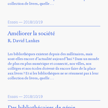
Storm
collection de livres, quelle …
Type
Foundry
et
Essais
—
2018/10/19
Muli
de
Améliorer la société
Vernon
Adams.
R. David Lankes
Ce
site
Les bibliothèques existent depuis des millénaires, mais
a
sont-elles encore d’actualité aujourd’hui ? Dans un monde
été
de plus en plus numérique et connecté, nos villes, nos
conçu
collèges et nos écoles doivent-ils encore faire de la place
par
aux livres ? Et si les bibliothèques ne se résument pas à leur
Julie
collection de livres, quelle …
Blanc,
Maxime
Bouton,
Jérémy
Essais
—
2018/10/19
De
Barros,
Des bibliothécaires de génie