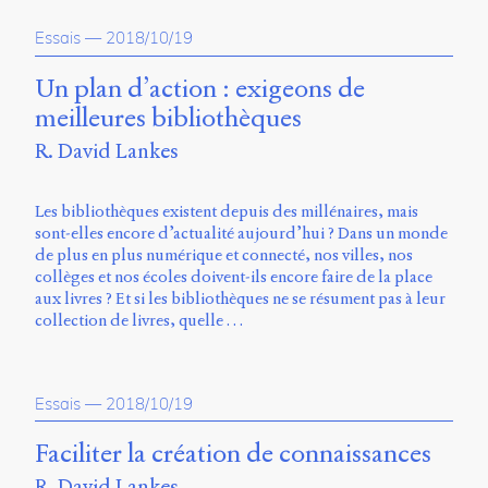
propos
Essais
—
2018/10/19
du
site
Archipel
Un plan d’action : exigeons de
meilleures bibliothèques
En
R. David Lankes
ligne
Mastodon
Les bibliothèques existent depuis des millénaires, mais
sont-elles encore d’actualité aujourd’hui ? Dans un monde
de plus en plus numérique et connecté, nos villes, nos
Université
collèges et nos écoles doivent-ils encore faire de la place
de
aux livres ? Et si les bibliothèques ne se résument pas à leur
Sherbrooke
collection de livres, quelle …
Campus
de
Longueuil
Local
Essais
—
2018/10/19
B1-
12723
Faciliter la création de connaissances
150
Pl.
R. David Lankes