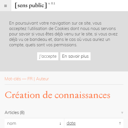
v. 0.1
Sens
public
En poursuivant votre navigation sur ce site, vous
Index
acceptez l’utilisation de Cookies dont nous nous servons
Rubriques
pour savoir si vous êtes déjà venu sur le site, si vous avez
déjà vu ce bandeau et, dans le cas où vous auriez un
compte, quels sont vos permissions.
Essais
Chroniques
J'accepte
En savoir plus
Entretiens
Lectures
Créations
Dossiers
Mot-clés
—
FR
Auteur
La
Création de connaissances
revue
Accueil
Présentation
Articles
(8)
Publier
Contact
date
nom
À