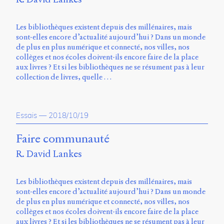
Charles-
Le
Moyne
Les bibliothèques existent depuis des millénaires, mais
Longueuil
sont-elles encore d’actualité aujourd’hui ? Dans un monde
(QC)
de plus en plus numérique et connecté, nos villes, nos
J4K
collèges et nos écoles doivent-ils encore faire de la place
0B7
aux livres ? Et si les bibliothèques ne se résument pas à leur
Canada
collection de livres, quelle …
ISSN
2104-
3272
Essais
—
2018/10/19
Sens
Faire communauté
public
v.
R. David Lankes
0.1
(2020/03)
Les bibliothèques existent depuis des millénaires, mais
Typographies
sont-elles encore d’actualité aujourd’hui ? Dans un monde
:
de plus en plus numérique et connecté, nos villes, nos
Jannon
collèges et nos écoles doivent-ils encore faire de la place
de
aux livres ? Et si les bibliothèques ne se résument pas à leur