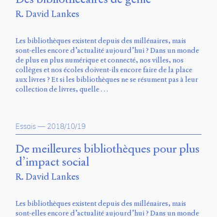
Émile
Greis,
R. David Lankes
Timothée
Guicherd,
Servanne
Les bibliothèques existent depuis des millénaires, mais
Monjour,
sont-elles encore d’actualité aujourd’hui ? Dans un monde
Nicolas
de plus en plus numérique et connecté, nos villes, nos
Sauret
collèges et nos écoles doivent-ils encore faire de la place
et
aux livres ? Et si les bibliothèques ne se résument pas à leur
Marcello
collection de livres, quelle …
Vitali-
Rosati,
de
Essais
—
2018/10/19
2018
à
2020.
De meilleures bibliothèques pour plus
d’impact social
R. David Lankes
Les bibliothèques existent depuis des millénaires, mais
sont-elles encore d’actualité aujourd’hui ? Dans un monde