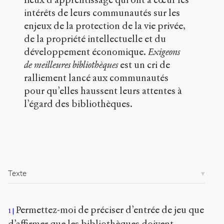
g
intérêts de leurs communautés sur les
/
enjeux de la protection de la vie privée,
a
de la propriété intellectuelle et du
r
t
développement économique.
Exigeons
i
de meilleures bibliothèques
est un cri de
c
ralliement lancé aux communautés
l
e
pour qu’elles haussent leurs attentes à
s
l’égard des bibliothèques.
/
1
3
5
1
/
Texte
Copier la
référence
Chicago
Permettez-moi de préciser d’entrée de jeu que
1
Copier la
référence
d’affirmer que les bibliothèques doivent