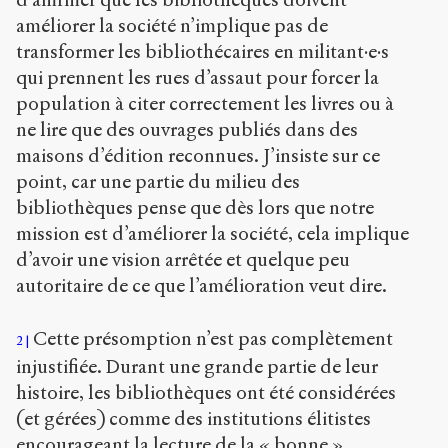
Bibtex
améliorer la société n’implique pas de
transformer les bibliothécaires en militant·e·s
Creative
qui prennent les rues d’assaut pour forcer la
Commons
population à citer correctement les livres ou à
Attribution-
ne lire que des ouvrages publiés dans des
ShareAlike
4.0
maisons d’édition reconnues. J’insiste sur ce
International
point, car une partie du milieu des
(CC BY-SA
bibliothèques pense que dès lors que notre
4.0)
mission est d’améliorer la société, cela implique
d’avoir une vision arrêtée et quelque peu
Accéder
à la
autoritaire de ce que l’amélioration veut dire.
version
PDF
Cette présomption n’est pas complètement
2
injustifiée. Durant une grande partie de leur
histoire, les bibliothèques ont été considérées
(et gérées) comme des institutions élitistes
encourageant la lecture de la « bonne »