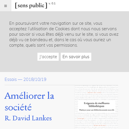
v. 0.1
Sens
public
En poursuivant votre navigation sur ce site, vous
Index
acceptez l’utilisation de Cookies dont nous nous servons
Article
pour savoir si vous êtes déjà venu sur le site, si vous avez
déjà vu ce bandeau et, dans le cas où vous auriez un
Table
compte, quels sont vos permissions.
des
matières
J'accepte
En savoir plus
S’attendre à plus que des tartes et des prostitué·e·s
Faire partie de la communauté
Les environnements fermés
Essais
—
2018/10/19
Les grands défis
Ma bibliothèque est-elle d’envergure ?
Communautés, conflits et équité
Améliorer la
Références
société
Dossier(s)
R. David Lankes
Exigeons de meilleures
bibliothèques