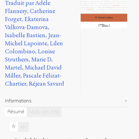
Traduit par Adèle
R.
Flannery, Catherine
David
Lankes
Forget, Ekaterina
8
Valkova-Damova,
articles
Isabelle Bastien, Jean-
Michel Lapointe, Lilen
Notes
Colombino, Louise
Citations
Struthers, Marie D.
Citer /
Martel, Michael David
Partager
Miller, Pascale Félizat-
/
Chartier, Réjean Savard
Exporter
Lankes,
Informations
R.
David
.
Résumé
Mots-clés
(16)
Améliorer
la
fr
en
société
.
2018
.