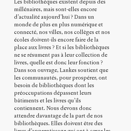
Les bibliothèques existent depuis des
Sens
public
.
millénaires, mais sont-elles encore
h
d’actualité aujourd’hui ? Dans un
t
monde de plus en plus numérique et
t
p
connecté, nos villes, nos collèges et nos
:
écoles doivent-ils encore faire de la
/
place aux livres ? Et si les bibliothèques
/
s
ne se résument pas à leur collection de
e
livres, quelle est donc leur fonction ?
n
Dans son ouvrage, Lankes soutient que
s
les communautés, pour prospérer, ont
-
p
besoin de bibliothèques dont les
u
préoccupations dépassent leurs
b
bâtiments et les livres qu’ils
l
i
contiennent. Nous devons donc
c
attendre davantage de la part de nos
.
bibliothèques. Elles doivent être des
o
r
lieux d’apprentissage qui ont à cœur les