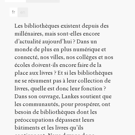
des
livres
.
fr
en
2018
.
Sens
Les bibliothèques existent depuis des
public
.
h
millénaires, mais sont-elles encore
t
d’actualité aujourd’hui ? Dans un
t
monde de plus en plus numérique et
p
:
connecté, nos villes, nos collèges et nos
/
écoles doivent-ils encore faire de la
/
place aux livres ? Et si les bibliothèques
s
e
ne se résument pas à leur collection de
n
livres, quelle est donc leur fonction ?
s
Dans son ouvrage, Lankes soutient que
-
les communautés, pour prospérer, ont
p
u
besoin de bibliothèques dont les
b
préoccupations dépassent leurs
l
bâtiments et les livres qu’ils
i
c