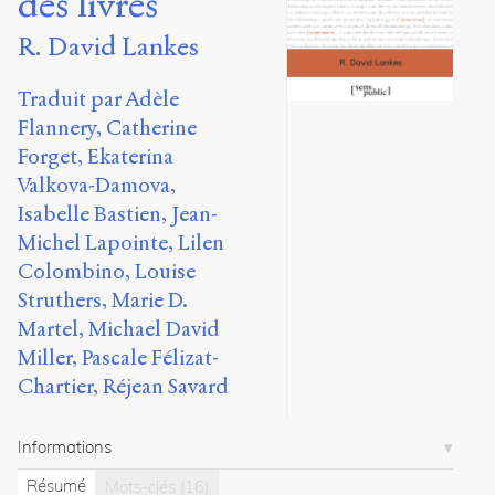
des livres
8
R. David Lankes
articles
Notes
Traduit par Adèle
Flannery, Catherine
Citations
Forget, Ekaterina
Citer /
Valkova-Damova,
Partager
/
Isabelle Bastien, Jean-
Exporter
Michel Lapointe, Lilen
Colombino, Louise
Lankes,
Struthers, Marie D.
R.
David
.
Martel, Michael David
La
Miller, Pascale Félizat-
mission
Chartier, Réjean Savard
des
bibliothèques :
bien
Informations
plus
que
Résumé
Mots-clés
(16)