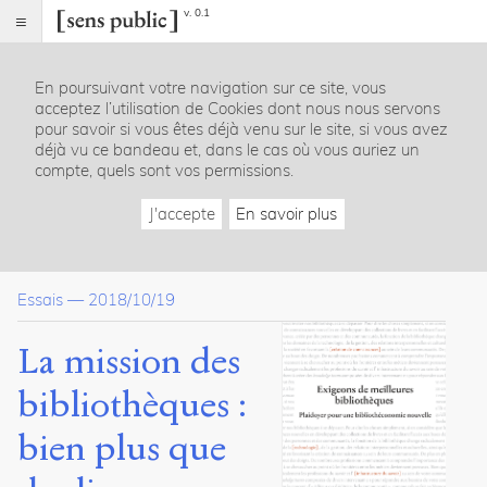
v. 0.1
Sens
public
En poursuivant votre navigation sur ce site, vous
Index
acceptez l’utilisation de Cookies dont nous nous servons
Article
pour savoir si vous êtes déjà venu sur le site, si vous avez
déjà vu ce bandeau et, dans le cas où vous auriez un
Table
compte, quels sont vos permissions.
des
matières
J'accepte
En savoir plus
J’adore lire… vraiment, j’adore ça
Mission vers nulle part ?
Une mission fondée sur des attentes plus élevées
Essais
—
2018/10/19
Références
La mission des
Dossier(s)
bibliothèques :
Exigeons de meilleures
bibliothèques
bien plus que
R.
David
Lankes