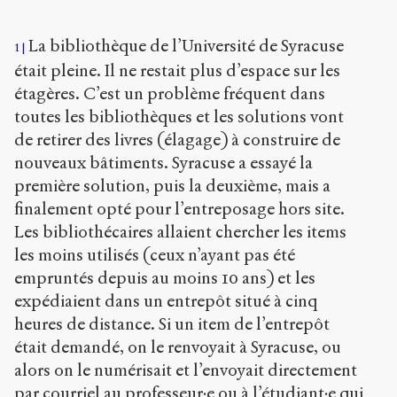
Chicago
Copier la
La bibliothèque de l’Université de Syracuse
référence
1
Bibtex
était pleine. Il ne restait plus d’espace sur les
étagères. C’est un problème fréquent dans
toutes les bibliothèques et les solutions vont
Creative
Commons
de retirer des livres (élagage) à construire de
Attribution-
nouveaux bâtiments. Syracuse a essayé la
ShareAlike
première solution, puis la deuxième, mais a
4.0
International
finalement opté pour l’entreposage hors site.
(CC BY-SA
Les bibliothécaires allaient chercher les items
4.0)
les moins utilisés (ceux n’ayant pas été
empruntés depuis au moins 10 ans) et les
Accéder
à la
expédiaient dans un entrepôt situé à cinq
version
heures de distance. Si un item de l’entrepôt
PDF
était demandé, on le renvoyait à Syracuse, ou
alors on le numérisait et l’envoyait directement
par courriel au professeur·e ou à l’étudiant·e qui