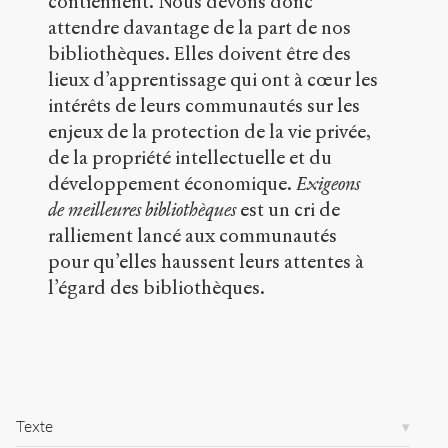
contiennent. Nous devons donc
.
attendre davantage de la part de nos
o
bibliothèques. Elles doivent être des
r
g
lieux d’apprentissage qui ont à cœur les
/
intérêts de leurs communautés sur les
a
enjeux de la protection de la vie privée,
r
de la propriété intellectuelle et du
t
i
développement économique.
Exigeons
c
de meilleures bibliothèques
est un cri de
l
ralliement lancé aux communautés
e
s
pour qu’elles haussent leurs attentes à
/
l’égard des bibliothèques.
1
3
4
9
/
Copier la
Texte
référence