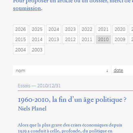
Pour proposer un article ou un dossier, merci de 
soumission
.
2026
2025
2024
2023
2022
2021
2020
2015
2014
2013
2012
2011
2010
2009
2004
2003
date
nom
Essais
—
2010/12/31
1960-2010, la fin d’un âge politique ?
Niels Planel
Alors que la plus grave des crises économiques depuis
1929 a conduit à celle, profonde, du politique en