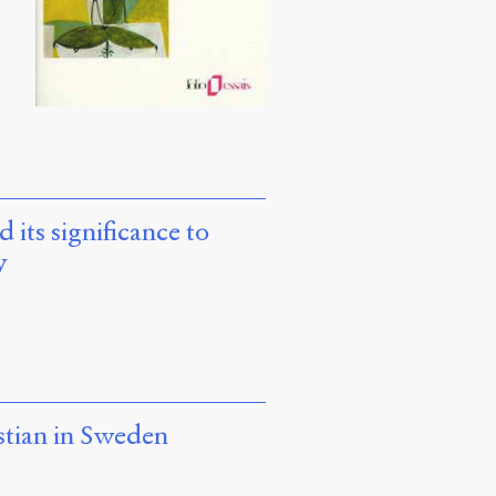
its significance to
y
stian in Sweden