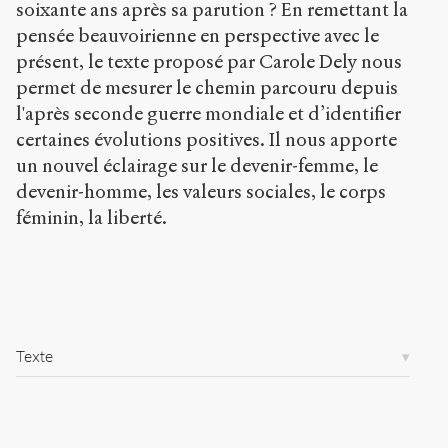
soixante ans après sa parution ? En remettant la
r
pensée beauvoirienne en perspective avec le
g
/
présent, le texte proposé par Carole Dely nous
a
permet de mesurer le chemin parcouru depuis
r
l'après seconde guerre mondiale et d’identifier
t
certaines évolutions positives. Il nous apporte
i
c
un nouvel éclairage sur le devenir-femme, le
l
devenir-homme, les valeurs sociales, le corps
e
féminin, la liberté.
s
/
7
8
9
/
Texte
Copier la
référence
Chicago
Copier la
référence