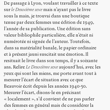
De passage à Lyon, voulant travailler à ce texte
Bibtex
sur
le Deuxième sexe
mais n’ayant pas le livre
sous la main, je trouvai dans une boutique
Creative
tenue par deux femmes une édition de 1949,
Commons
l’année de sa publication. Une édition sans
Attribution-
NonCommercial-
valeur bibliophile particulière, elle n’était ni
ShareAlike 4.0
numérotée ni signée de l’auteur. Toutefois,
International
dans sa matérialité banale, le papier ordinaire
(CC BY-NC-SA
4.0) Sens-Public,
et à présent jauni suscitait une émotion. Il
2010
resituait le livre dans son temps, il y a soixante
ans. Relire
Le Deuxième sexe
aujourd’hui, avec les
Accéder
yeux qui sont les miens, me porte avant tout à
à la
version
mesurer l’écart de situation avec ce que
PDF
Beauvoir écrit depuis les années 1940-50.
Mesurer l’écart, disons-le en précisant
« localement », s’il convient de ne pas parler
des femmes en général mais de considérer la