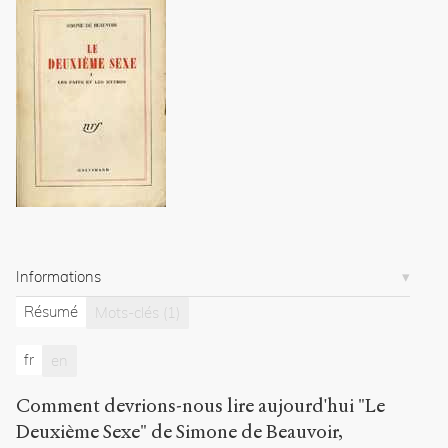
2010
.
Sens
public
.
h
t
t
p
:
/
/
s
e
n
s
Informations
-
p
Résumé
Mots-clés
(1)
u
b
fr
en
l
i
Comment devrions-nous lire aujourd'hui "Le
c
.
Deuxième Sexe" de Simone de Beauvoir,
o