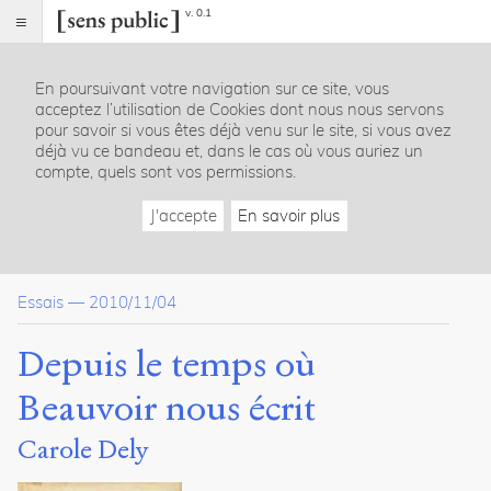
v. 0.1
Sens
public
En poursuivant votre navigation sur ce site, vous
Index
acceptez l’utilisation de Cookies dont nous nous servons
Article
pour savoir si vous êtes déjà venu sur le site, si vous avez
déjà vu ce bandeau et, dans le cas où vous auriez un
Notes
compte, quels sont vos permissions.
Citer /
Partager
J'accepte
En savoir plus
/
Exporter
Dely,
Essais
—
2010/11/04
Carole
.
Depuis
Depuis le temps où
le
temps
Beauvoir nous écrit
où
Beauvoir
Carole Dely
nous
écrit
.