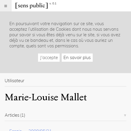
v. 0.1
Sens
public
En poursuivant votre navigation sur ce site, vous
Index
acceptez l’utilisation de Cookies dont nous nous servons
Rubriques
pour savoir si vous êtes déjà venu sur le site, si vous avez
déjà vu ce bandeau et, dans le cas où vous auriez un
compte, quels sont vos permissions.
Essais
Chroniques
J'accepte
En savoir plus
Entretiens
Lectures
Créations
Dossiers
Utilisateur
La
Marie-Louise Mallet
revue
Accueil
Présentation
Articles
(1)
Publier
Contact
À