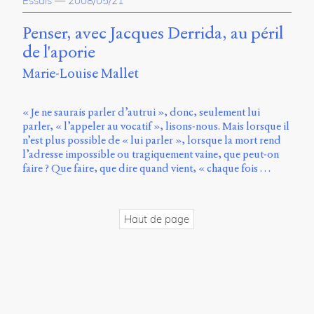
Essais
—
2008/05/21
propos
du
Penser, avec Jacques Derrida, au péril
site
de l'aporie
Archipel
Marie-Louise Mallet
En
ligne
« Je ne saurais parler d’autrui », donc, seulement lui
parler, « l’appeler au vocatif », lisons-nous. Mais lorsque il
Mastodon
n’est plus possible de « lui parler », lorsque la mort rend
l’adresse impossible ou tragiquement vaine, que peut-on
faire ? Que faire, que dire quand vient, « chaque fois …
Université
de
Sherbrooke
Campus
Haut de page
de
Longueuil
Local
B1-
12723
150
Pl.