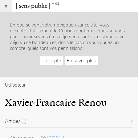
v. 0.1
Sens
public
En poursuivant votre navigation sur ce site, vous
Index
acceptez l’utilisation de Cookies dont nous nous servons
Rubriques
pour savoir si vous êtes déjà venu sur le site, si vous avez
déjà vu ce bandeau et, dans le cas où vous auriez un
compte, quels sont vos permissions.
Essais
Chroniques
J'accepte
En savoir plus
Entretiens
Lectures
Créations
Dossiers
Utilisateur
La
Xavier-Francaire Renou
revue
Accueil
Présentation
Articles
(1)
Publier
Contact
À