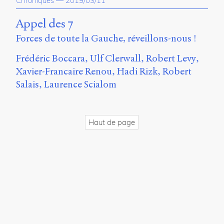
Chroniques
—
2019/03/11
propos
du
Appel des 7
site
Forces de toute la Gauche, réveillons-nous !
Archipel
Frédéric Boccara
Ulf Clerwall
Robert Levy
En
ligne
Xavier-Francaire Renou
Hadi Rizk
Robert
Salais
Laurence Scialom
Mastodon
Université
Haut de page
de
Sherbrooke
Campus
de
Longueuil
Local
B1-
12723
150
Pl.