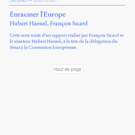
Lectures
—
2007/11/07
propos
du
Enraciner l'Europe
site
Hubert Haenel
François Sicard
Archipel
Cette note traite d'un rapport réalisé par François Sicard et
En
le sénateur Hubert Haenel, à la tête de la délégation du
ligne
Sénat à la Convention Européenne.
Mastodon
Haut de page
Université
de
Sherbrooke
Campus
de
Longueuil
Local
B1-
12723
150
Pl.