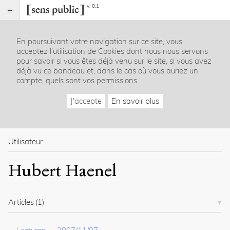
v. 0.1
Sens
public
En poursuivant votre navigation sur ce site, vous
Index
acceptez l’utilisation de Cookies dont nous nous servons
Rubriques
pour savoir si vous êtes déjà venu sur le site, si vous avez
déjà vu ce bandeau et, dans le cas où vous auriez un
compte, quels sont vos permissions.
Essais
Chroniques
J'accepte
En savoir plus
Entretiens
Lectures
Créations
Dossiers
Utilisateur
La
Hubert Haenel
revue
Accueil
Présentation
Articles
(1)
Publier
Contact
À