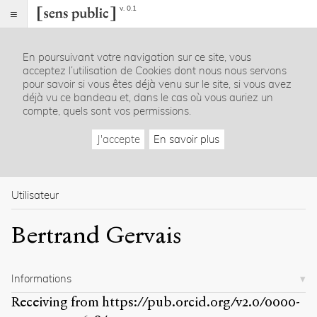
v. 0.1
Sens
public
En poursuivant votre navigation sur ce site, vous
Index
acceptez l’utilisation de Cookies dont nous nous servons
Rubriques
pour savoir si vous êtes déjà venu sur le site, si vous avez
déjà vu ce bandeau et, dans le cas où vous auriez un
compte, quels sont vos permissions.
Essais
Chroniques
J'accepte
En savoir plus
Entretiens
Lectures
Créations
Dossiers
Utilisateur
La
Bertrand Gervais
revue
Accueil
Présentation
Informations
Publier
Contact
Receiving from
https://pub.orcid.org/v2.0/0000-
À