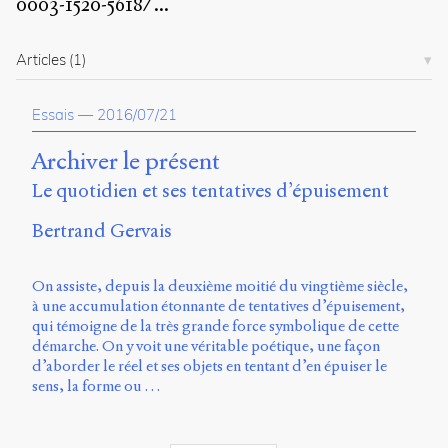
0003-1520-5618/
...
propos
du
site
Articles
(1)
Archipel
Essais
—
2016/07/21
En
ligne
Archiver le présent
Mastodon
Le quotidien et ses tentatives d’épuisement
Bertrand Gervais
Université
de
Sherbrooke
On assiste, depuis la deuxième moitié du vingtième siècle,
Campus
à une accumulation étonnante de tentatives d’épuisement,
de
qui témoigne de la très grande force symbolique de cette
Longueuil
démarche. On y voit une véritable poétique, une façon
Local
d’aborder le réel et ses objets en tentant d’en épuiser le
B1-
sens, la forme ou …
12723
150
Pl.