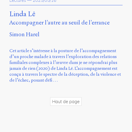
Lectures
—
2025/05/16
propos
du
Linda Lê
site
Accompagner l’autre au seuil de l’errance
Archipel
Simon Harel
En
ligne
Cet article s’intéresse à la posture de l’accompagnement
Mastodon
d’un proche malade à travers l’exploration des relations
familiales complexes à l’œuvre dans je ne répondrai plus
jamais de rien (2020) de Linda Lê. L’accompagnement est
Université
conçu à travers le spectre de la déception, de la violence et
de
de l’échec, posant défi …
Sherbrooke
Campus
de
Longueuil
Haut de page
Local
B1-
12723
150
Pl.