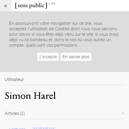
v. 0.1
Sens
public
En poursuivant votre navigation sur ce site, vous
Index
acceptez l’utilisation de Cookies dont nous nous servons
Rubriques
pour savoir si vous êtes déjà venu sur le site, si vous avez
déjà vu ce bandeau et, dans le cas où vous auriez un
compte, quels sont vos permissions.
Essais
Chroniques
J'accepte
En savoir plus
Entretiens
Lectures
Créations
Dossiers
Utilisateur
La
Simon Harel
revue
Accueil
Présentation
Articles
(1)
Publier
Contact
À