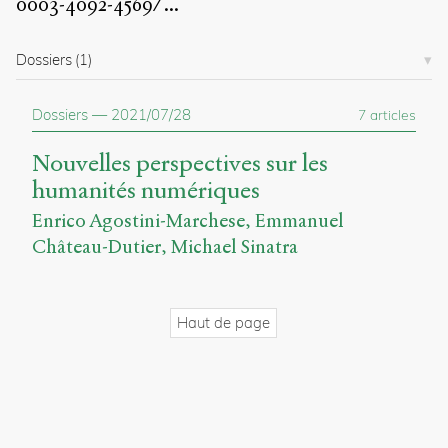
0003-4092-4569/
...
propos
du
site
Dossiers
(1)
Archipel
Dossiers
—
2021/07/28
7 articles
En
ligne
Nouvelles perspectives sur les
Mastodon
humanités numériques
Enrico Agostini-Marchese
Emmanuel
Université
Château-Dutier
Michael Sinatra
de
Sherbrooke
Campus
de
Haut de page
Longueuil
Local
B1-
12723
150
Pl.