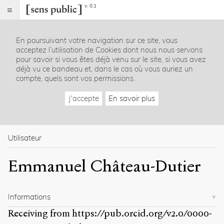
v. 0.1
Sens
public
En poursuivant votre navigation sur ce site, vous
Index
acceptez l’utilisation de Cookies dont nous nous servons
Rubriques
pour savoir si vous êtes déjà venu sur le site, si vous avez
déjà vu ce bandeau et, dans le cas où vous auriez un
compte, quels sont vos permissions.
Essais
Chroniques
J'accepte
En savoir plus
Entretiens
Lectures
Créations
Dossiers
Utilisateur
La
Emmanuel Château-Dutier
revue
Accueil
Présentation
Informations
Publier
Contact
Receiving from
https://pub.orcid.org/v2.0/0000-
À