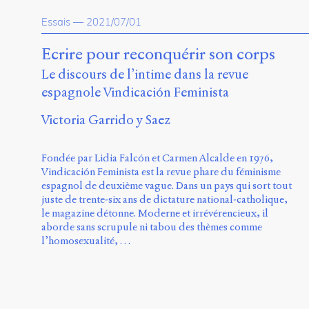
Essais
—
2021/07/01
Ecrire pour reconquérir son corps
Le discours de l’intime dans la revue
espagnole Vindicación Feminista
Victoria Garrido y Saez
Fondée par Lidia Falcón et Carmen Alcalde en 1976,
Vindicación Feminista est la revue phare du féminisme
espagnol de deuxième vague. Dans un pays qui sort tout
juste de trente-six ans de dictature national-catholique,
le magazine détonne. Moderne et irrévérencieux, il
aborde sans scrupule ni tabou des thèmes comme
l’homosexualité, …