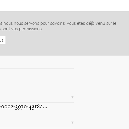
nt nous nous servons pour savoir si vous êtes déjà venu sur le
s sont vos permissions.
us
0-0002-3970-4318/
...