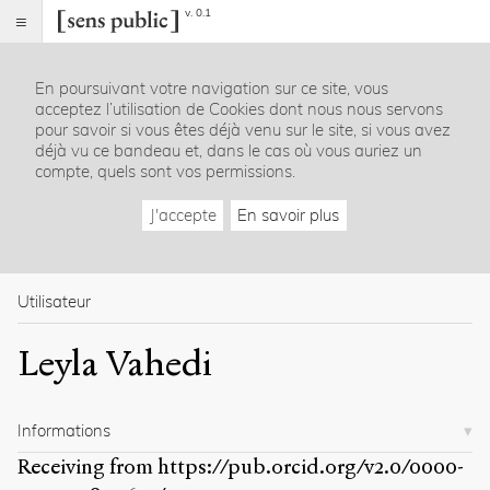
v. 0.1
Sens
public
En poursuivant votre navigation sur ce site, vous
Index
acceptez l’utilisation de Cookies dont nous nous servons
Rubriques
pour savoir si vous êtes déjà venu sur le site, si vous avez
déjà vu ce bandeau et, dans le cas où vous auriez un
compte, quels sont vos permissions.
Essais
Chroniques
J'accepte
En savoir plus
Entretiens
Lectures
Créations
Dossiers
Utilisateur
La
Leyla Vahedi
revue
Accueil
Présentation
Informations
Publier
Contact
Receiving from
https://pub.orcid.org/v2.0/0000-
À