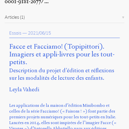
0001-9181-2677/
...
propos
du
site
Articles
(1)
Archipel
Essais
—
2021/06/15
En
ligne
Facce et Facciamo! (Topipittori).
Mastodon
Imagiers et appli-livres pour les tout-
petits.
Université
Description du projet d’édition et réflexions
de
sur les modalités de lecture des enfants.
Sherbrooke
Campus
Leyla Vahedi
de
Longueuil
Local
Les applications de la maison d’édition Minibombo et
B1-
celles de la série Facciamo! (« Faisons ! ») font partie des
12723
premiers projets numériques pour les tout-petits en Italie.
150
Lancées en 2014, elles sont inspirées de l’imagier Facce («
Pl.
Visages ») d’Antonella Abbatiello paru aux éditions