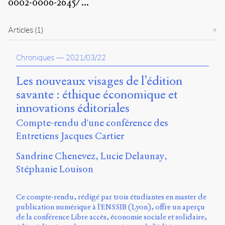
0002-0006-2645/
...
propos
du
site
Articles
(1)
Archipel
Chroniques
—
2021/03/22
En
ligne
Les nouveaux visages de l’édition
Mastodon
savante : éthique économique et
innovations éditoriales
Université
Compte-rendu d'une conférence des
de
Entretiens Jacques Cartier
Sherbrooke
Campus
Sandrine Chenevez
Lucie Delaunay
de
Stéphanie Louison
Longueuil
Local
B1-
Ce compte-rendu, rédigé par trois étudiantes en master de
12723
publication numérique à l'ENSSIB (Lyon), offre un aperçu
150
de la conférence Libre accès, économie sociale et solidaire,
Pl.