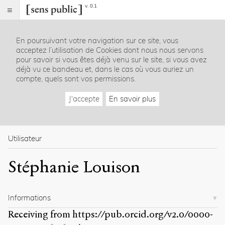
v. 0.1
Sens
public
En poursuivant votre navigation sur ce site, vous
Index
acceptez l’utilisation de Cookies dont nous nous servons
Rubriques
pour savoir si vous êtes déjà venu sur le site, si vous avez
déjà vu ce bandeau et, dans le cas où vous auriez un
compte, quels sont vos permissions.
Essais
Chroniques
J'accepte
En savoir plus
Entretiens
Lectures
Créations
Dossiers
Utilisateur
La
Stéphanie Louison
revue
Accueil
Présentation
Informations
Publier
Contact
Receiving from
https://pub.orcid.org/v2.0/0000-
À