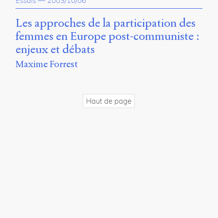
Essais
—
2003/10/06
propos
du
Les approches de la participation des
site
femmes en Europe post-communiste :
Archipel
enjeux et débats
En
Maxime Forrest
ligne
Mastodon
Haut de page
Université
de
Sherbrooke
Campus
de
Longueuil
Local
B1-
12723
150
Pl.