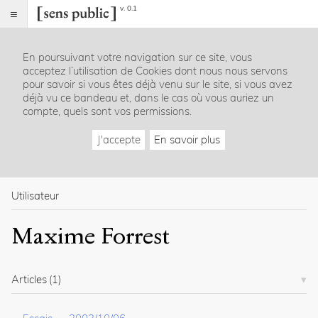
v. 0.1
Sens
public
En poursuivant votre navigation sur ce site, vous
Index
acceptez l’utilisation de Cookies dont nous nous servons
Rubriques
pour savoir si vous êtes déjà venu sur le site, si vous avez
déjà vu ce bandeau et, dans le cas où vous auriez un
compte, quels sont vos permissions.
Essais
Chroniques
J'accepte
En savoir plus
Entretiens
Lectures
Créations
Dossiers
Utilisateur
La
Maxime Forrest
revue
Accueil
Présentation
Articles
(1)
Publier
Contact
À