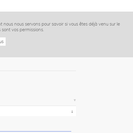
nt nous nous servons pour savoir si vous êtes déjà venu sur le
s sont vos permissions.
us