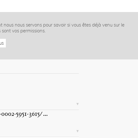
nt nous nous servons pour savoir si vous êtes déjà venu sur le
s sont vos permissions.
us
-0002-5951-3615/
...