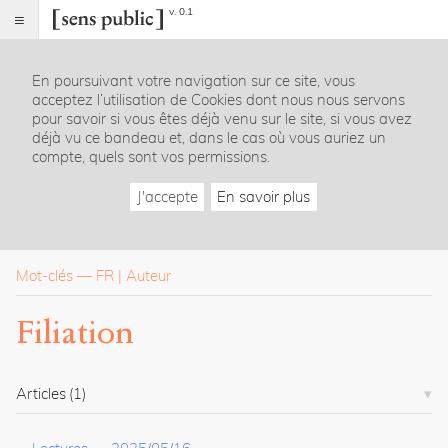
v. 0.1
Sens
public
En poursuivant votre navigation sur ce site, vous
Index
acceptez l’utilisation de Cookies dont nous nous servons
Rubriques
pour savoir si vous êtes déjà venu sur le site, si vous avez
déjà vu ce bandeau et, dans le cas où vous auriez un
compte, quels sont vos permissions.
Essais
Chroniques
J'accepte
En savoir plus
Entretiens
Lectures
Créations
Dossiers
Mot-clés
—
FR
Auteur
La
Filiation
revue
Accueil
Présentation
Articles
(1)
Publier
Contact
À