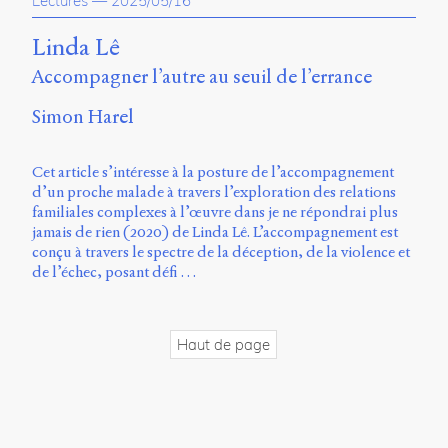
Lectures
—
2025/05/16
propos
du
Linda Lê
site
Accompagner l’autre au seuil de l’errance
Archipel
Simon Harel
En
ligne
Cet article s’intéresse à la posture de l’accompagnement
Mastodon
d’un proche malade à travers l’exploration des relations
familiales complexes à l’œuvre dans je ne répondrai plus
jamais de rien (2020) de Linda Lê. L’accompagnement est
Université
conçu à travers le spectre de la déception, de la violence et
de
de l’échec, posant défi …
Sherbrooke
Campus
de
Longueuil
Haut de page
Local
B1-
12723
150
Pl.