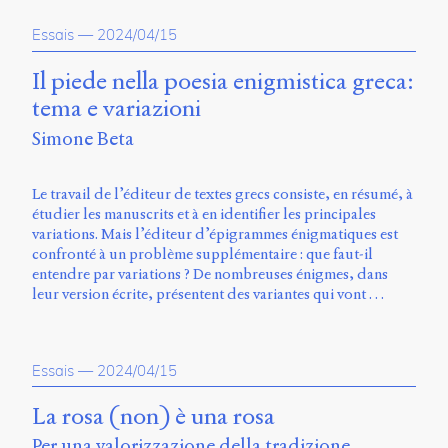
propos
Essais
—
2024/04/15
du
site
Archipel
Il piede nella poesia enigmistica greca:
tema e variazioni
En
Simone Beta
ligne
Mastodon
Le travail de l’éditeur de textes grecs consiste, en résumé, à
étudier les manuscrits et à en identifier les principales
variations. Mais l’éditeur d’épigrammes énigmatiques est
Université
confronté à un problème supplémentaire : que faut-il
de
entendre par variations ? De nombreuses énigmes, dans
Sherbrooke
leur version écrite, présentent des variantes qui vont …
Campus
de
Longueuil
Local
Essais
—
2024/04/15
B1-
12723
La rosa (non) è una rosa
150
Pl.
Per una valorizzazione della tradizione