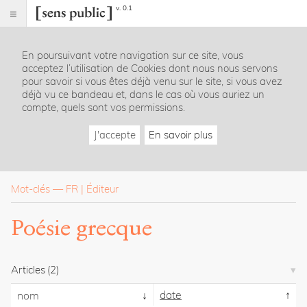
v. 0.1
Sens
public
En poursuivant votre navigation sur ce site, vous
Index
acceptez l’utilisation de Cookies dont nous nous servons
Rubriques
pour savoir si vous êtes déjà venu sur le site, si vous avez
déjà vu ce bandeau et, dans le cas où vous auriez un
compte, quels sont vos permissions.
Essais
Chroniques
J'accepte
En savoir plus
Entretiens
Lectures
Créations
Dossiers
Mot-clés
—
FR
Éditeur
La
Poésie grecque
revue
Accueil
Présentation
Articles
(2)
Publier
Contact
date
nom
À