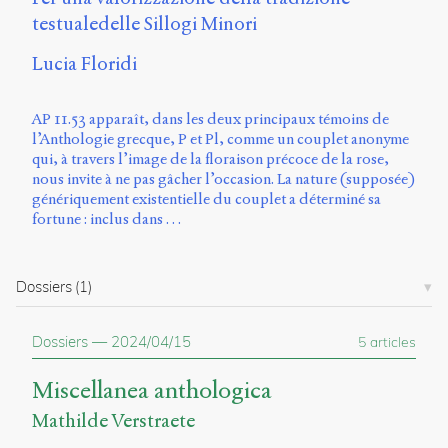
Charles-
testualedelle Sillogi Minori
Le
Moyne
Lucia Floridi
Longueuil
(QC)
J4K
AP 11.53 apparaît, dans les deux principaux témoins de
0B7
l’Anthologie grecque, P et Pl, comme un couplet anonyme
Canada
qui, à travers l’image de la floraison précoce de la rose,
nous invite à ne pas gâcher l’occasion. La nature (supposée)
ISSN
génériquement existentielle du couplet a déterminé sa
2104-
fortune : inclus dans …
3272
Sens
public
Dossiers
(1)
v.
0.1
Dossiers
—
2024/04/15
5 articles
(2020/03)
Typographies
Miscellanea anthologica
:
Mathilde Verstraete
Jannon
de