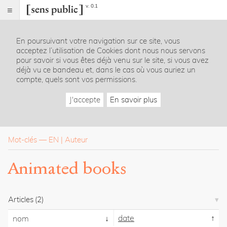
v. 0.1
Sens
public
En poursuivant votre navigation sur ce site, vous
Index
acceptez l’utilisation de Cookies dont nous nous servons
Rubriques
pour savoir si vous êtes déjà venu sur le site, si vous avez
déjà vu ce bandeau et, dans le cas où vous auriez un
compte, quels sont vos permissions.
Essais
Chroniques
J'accepte
En savoir plus
Entretiens
Lectures
Créations
Dossiers
Mot-clés
—
EN
Auteur
La
Animated books
revue
Accueil
Présentation
Articles
(2)
Publier
Contact
date
nom
À