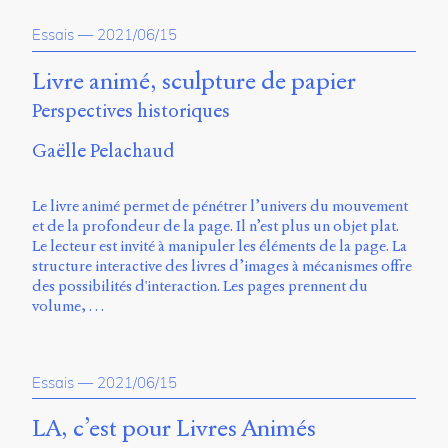
propos
Essais
—
2021/06/15
du
site
Archipel
Livre animé, sculpture de papier
Perspectives historiques
En
ligne
Gaëlle Pelachaud
Mastodon
Le livre animé permet de pénétrer l’univers du mouvement
et de la profondeur de la page. Il n’est plus un objet plat.
Université
Le lecteur est invité à manipuler les éléments de la page. La
de
structure interactive des livres d’images à mécanismes offre
Sherbrooke
des possibilités d'interaction. Les pages prennent du
Campus
volume, …
de
Longueuil
Local
B1-
Essais
—
2021/06/15
12723
150
LA, c’est pour Livres Animés
Pl.