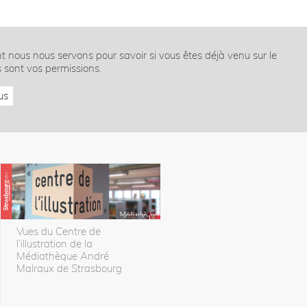
nt nous nous servons pour savoir si vous êtes déjà venu sur le
s sont vos permissions.
us
Vues du Centre de
l’illustration de la
Médiathèque André
Malraux de Strasbourg