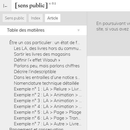
v. 0.1
Sens public
Index
Article
En poursuivant vo
site, si vous ave
Table des matières
Être un cas particulier : un état de fait, un état d’esprit
Les LA, des livres hors du commun dans un fonds hors normes
Sortir les livres des magasins
Définir l’« effet Waouh »
Parlons peu, mais parlons chiffres
Décrire l’indescriptible
Dans les entrailles d’une notice spécialisée
Nomenclature technique détaillée
Exemple n° 1 : LA > Reliure > Livre-tunnel
Exemple n° 2 : LA > Animation > Bascule
Exemple n° 3 : LA > Animation > Tige mobile
Exemple n° 4 : LA > Animation > Disque mobile
Exemple n° 5 : LA > Page > Pliage
Exemple n° 6 : LA > Page > Transparents
Exemple n° 7 : LA > Autre > Livre sonore
Rangement et conservation