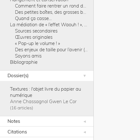
Comment faire rentrer un rond dans un carré ?
Des petites boîtes, des grosses boîtes, des boîtes neutres partout
Quand ça casse…
La médiation de « l’effet Waouh ! », ou les trucs du magicien
Sources secondaires
Œuvres originales
« Pop-up le volume ! »
Des enjeux de taille pour l’avenir (au sens littéral du terme)
Soyons amis
Bibliographie
Dossier(s)
Textures : l'objet livre du papier au
numérique
Anne Chassagnol
Gwen Le Cor
16 articles
Notes
Citations