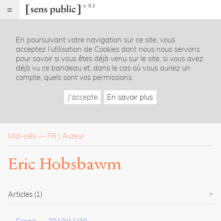
v. 0.1
Sens
public
En poursuivant votre navigation sur ce site, vous
Index
acceptez l’utilisation de Cookies dont nous nous servons
Rubriques
pour savoir si vous êtes déjà venu sur le site, si vous avez
déjà vu ce bandeau et, dans le cas où vous auriez un
compte, quels sont vos permissions.
Essais
Chroniques
J'accepte
En savoir plus
Entretiens
Lectures
Créations
Dossiers
Mot-clés
—
FR
Auteur
La
Eric Hobsbawm
revue
Accueil
Présentation
Articles
(1)
Publier
Contact
À