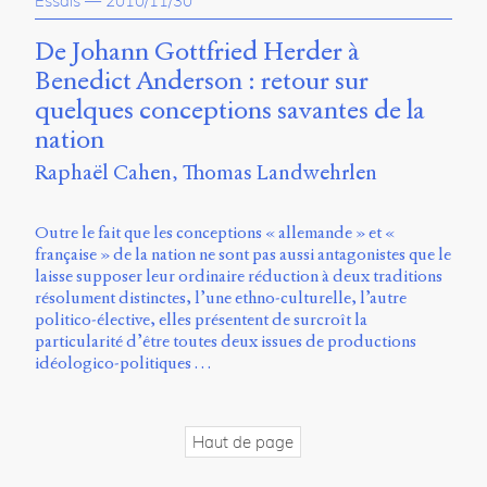
Essais
—
2010/11/30
propos
du
De Johann Gottfried Herder à
site
Benedict Anderson : retour sur
Archipel
quelques conceptions savantes de la
En
nation
ligne
Raphaël Cahen
Thomas Landwehrlen
Mastodon
Outre le fait que les conceptions « allemande » et «
française » de la nation ne sont pas aussi antagonistes que le
Université
laisse supposer leur ordinaire réduction à deux traditions
de
résolument distinctes, l’une ethno-culturelle, l’autre
Sherbrooke
politico-élective, elles présentent de surcroît la
Campus
particularité d’être toutes deux issues de productions
de
idéologico-politiques …
Longueuil
Local
B1-
12723
Haut de page
150
Pl.