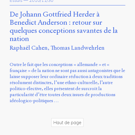
Essais
—
2010/11/30
propos
du
De Johann Gottfried Herder à
site
Benedict Anderson : retour sur
Archipel
quelques conceptions savantes de la
En
nation
ligne
Raphaël Cahen
Thomas Landwehrlen
Mastodon
Outre le fait que les conceptions « allemande » et «
française » de la nation ne sont pas aussi antagonistes que le
Université
laisse supposer leur ordinaire réduction à deux traditions
de
résolument distinctes, l’une ethno-culturelle, l’autre
Sherbrooke
politico-élective, elles présentent de surcroît la
Campus
particularité d’être toutes deux issues de productions
de
idéologico-politiques …
Longueuil
Local
B1-
12723
Haut de page
150
Pl.