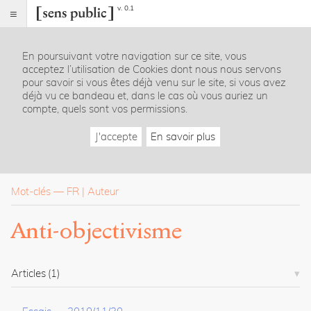
v. 0.1
Sens
public
En poursuivant votre navigation sur ce site, vous
Index
acceptez l’utilisation de Cookies dont nous nous servons
Rubriques
pour savoir si vous êtes déjà venu sur le site, si vous avez
déjà vu ce bandeau et, dans le cas où vous auriez un
compte, quels sont vos permissions.
Essais
Chroniques
J'accepte
En savoir plus
Entretiens
Lectures
Créations
Dossiers
Mot-clés
—
FR
Auteur
La
Anti-objectivisme
revue
Accueil
Présentation
Articles
(1)
Publier
Contact
À