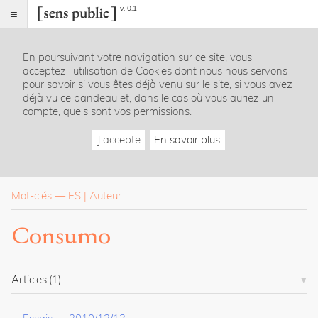
v. 0.1
Sens
public
En poursuivant votre navigation sur ce site, vous
Index
acceptez l’utilisation de Cookies dont nous nous servons
Rubriques
pour savoir si vous êtes déjà venu sur le site, si vous avez
déjà vu ce bandeau et, dans le cas où vous auriez un
compte, quels sont vos permissions.
Essais
Chroniques
J'accepte
En savoir plus
Entretiens
Lectures
Créations
Dossiers
Mot-clés
—
ES
Auteur
La
Consumo
revue
Accueil
Présentation
Articles
(1)
Publier
Contact
À