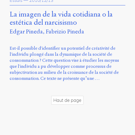
Essais
—
2010/12/13
propos
du
La imagen de la vida cotidiana o la
site
estética del narcisismo
Archipel
Edgar Pineda
Fabrizio Pineda
En
ligne
Est-il possible d'identifier un potentiel de créativité de
l'individu plongé dans la dynamique de la société de
Mastodon
consommation ? Cette question vise à étudier les moyens
que l'individu a pu développer comme processus de
subjectivation au milieu de la croissance de la société de
Université
consommation. Ce texte ne présente qu’une …
de
Sherbrooke
Campus
de
Haut de page
Longueuil
Local
B1-
12723
150
Pl.