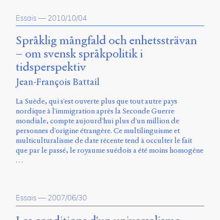
Charles-
Le
Essais
—
2010/10/04
Moyne
Longueuil
Språklig mångfald och enhetssträvan
(QC)
– om svensk språkpolitik i
J4K
tidsperspektiv
0B7
Canada
Jean-François Battail
ISSN
La Suède, qui s'est ouverte plus que tout autre pays
2104-
nordique à l'immigration après la Seconde Guerre
3272
mondiale, compte aujourd'hui plus d'un million de
Sens
personnes d'origine étrangère. Ce multilinguisme et
public
multiculturalisme de date récente tend à occulter le fait
v.
que par le passé, le royaume suédois a été moins homogène
0.1
…
(2020/03)
Typographies
:
Essais
—
2007/06/30
Jannon
de