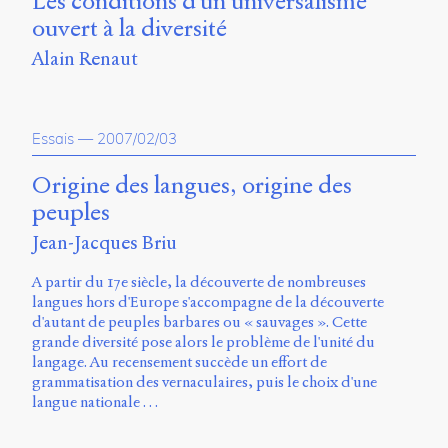
Les conditions d'un universalisme
Storm
ouvert à la diversité
Type
Foundry
Alain Renaut
et
Muli
de
Vernon
Essais
—
2007/02/03
Adams.
Origine des langues, origine des
Ce
peuples
site
a
Jean-Jacques Briu
été
conçu
A partir du 17e siècle, la découverte de nombreuses
par
langues hors d'Europe s'accompagne de la découverte
Julie
d'autant de peuples barbares ou « sauvages ». Cette
Blanc,
grande diversité pose alors le problème de l'unité du
Maxime
langage. Au recensement succède un effort de
Bouton,
grammatisation des vernaculaires, puis le choix d'une
Jérémy
langue nationale …
De
Barros,