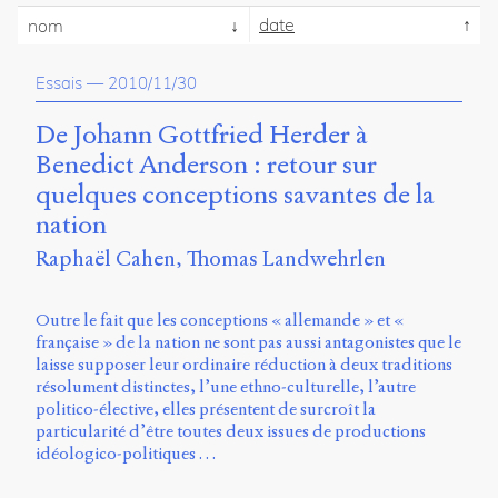
propos
date
nom
du
site
Essais
—
2010/11/30
Archipel
De Johann Gottfried Herder à
En
ligne
Benedict Anderson : retour sur
quelques conceptions savantes de la
Mastodon
nation
Raphaël Cahen
Thomas Landwehrlen
Université
de
Sherbrooke
Outre le fait que les conceptions « allemande » et «
Campus
française » de la nation ne sont pas aussi antagonistes que le
de
laisse supposer leur ordinaire réduction à deux traditions
Longueuil
résolument distinctes, l’une ethno-culturelle, l’autre
Local
politico-élective, elles présentent de surcroît la
B1-
particularité d’être toutes deux issues de productions
12723
idéologico-politiques …
150
Pl.