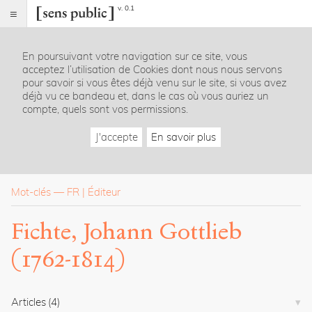
v. 0.1
Sens
public
En poursuivant votre navigation sur ce site, vous
Index
acceptez l’utilisation de Cookies dont nous nous servons
Rubriques
pour savoir si vous êtes déjà venu sur le site, si vous avez
déjà vu ce bandeau et, dans le cas où vous auriez un
compte, quels sont vos permissions.
Essais
Chroniques
J'accepte
En savoir plus
Entretiens
Lectures
Créations
Dossiers
Mot-clés
—
FR
Éditeur
La
Fichte, Johann Gottlieb
revue
(1762-1814)
Accueil
Présentation
Publier
Contact
Articles
(4)
À