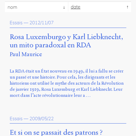
propos
date
nom
du
site
Essais
—
2012/11/07
Archipel
Rosa Luxemburgo y Karl Liebknecht,
En
ligne
un mito paradoxal en RDA
Paul Maurice
Mastodon
La RDA était un État nouveau en 1949, il lui a fallu se créer
Université
un passé et une histoire. Pour cela, les dirigeants et les
de
historiens ont utilisé le mythe des acteurs de la Révolution
Sherbrooke
de janvier 1919, Rosa Luxemburg et Karl Liebknecht. Leur
Campus
mort dans l’acte révolutionnaire leur a …
de
Longueuil
Local
B1-
Essais
—
2009/05/22
12723
150
Et si on se passait des patrons ?
Pl.