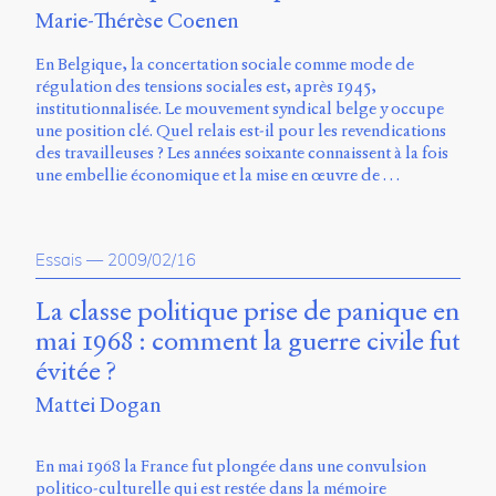
Charles-
Marie-Thérèse Coenen
Le
Moyne
En Belgique, la concertation sociale comme mode de
Longueuil
régulation des tensions sociales est, après 1945,
(QC)
institutionnalisée. Le mouvement syndical belge y occupe
J4K
une position clé. Quel relais est-il pour les revendications
0B7
des travailleuses ? Les années soixante connaissent à la fois
Canada
une embellie économique et la mise en œuvre de …
ISSN
2104-
3272
Essais
—
2009/02/16
Sens
La classe politique prise de panique en
public
mai 1968 : comment la guerre civile fut
v.
0.1
évitée ?
(2020/03)
Mattei Dogan
Typographies
:
Jannon
En mai 1968 la France fut plongée dans une convulsion
de
politico-culturelle qui est restée dans la mémoire