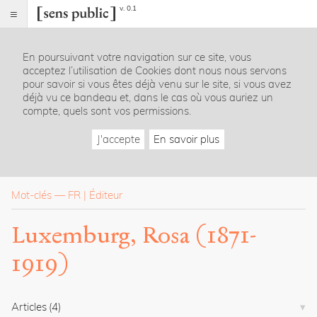
v. 0.1
Sens
public
En poursuivant votre navigation sur ce site, vous
Index
acceptez l’utilisation de Cookies dont nous nous servons
Rubriques
pour savoir si vous êtes déjà venu sur le site, si vous avez
déjà vu ce bandeau et, dans le cas où vous auriez un
compte, quels sont vos permissions.
Essais
Chroniques
J'accepte
En savoir plus
Entretiens
Lectures
Créations
Dossiers
Mot-clés
—
FR
Éditeur
La
Luxemburg, Rosa (1871-
revue
1919)
Accueil
Présentation
Publier
Contact
Articles
(4)
À