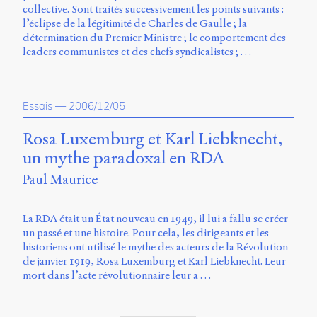
Storm
collective. Sont traités successivement les points suivants :
Type
l’éclipse de la légitimité de Charles de Gaulle ; la
Foundry
détermination du Premier Ministre ; le comportement des
et
leaders communistes et des chefs syndicalistes ; …
Muli
de
Vernon
Essais
—
2006/12/05
Adams.
Ce
Rosa Luxemburg et Karl Liebknecht,
site
un mythe paradoxal en RDA
a
été
Paul Maurice
conçu
par
La RDA était un État nouveau en 1949, il lui a fallu se créer
Julie
un passé et une histoire. Pour cela, les dirigeants et les
Blanc,
historiens ont utilisé le mythe des acteurs de la Révolution
Maxime
de janvier 1919, Rosa Luxemburg et Karl Liebknecht. Leur
Bouton,
mort dans l’acte révolutionnaire leur a …
Jérémy
De
Barros,