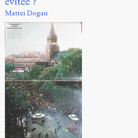
évitée ?
L’acte final : la voix assourdissante de l’électorat
Routinisation du charisme :Gaullisme sans de Gaulle
Mattei Dogan
Si le nez de Cléopâtre... Si Hannibal...Si
TABLEAU 1
TABLEAU 2
TABLEAU 3
TABLEAU 4
Dossier(s)
Les héritages de Mai 68 ?
Carole
Dely
Christophe
Premat
18
articles
Notes
Citer /
Partager