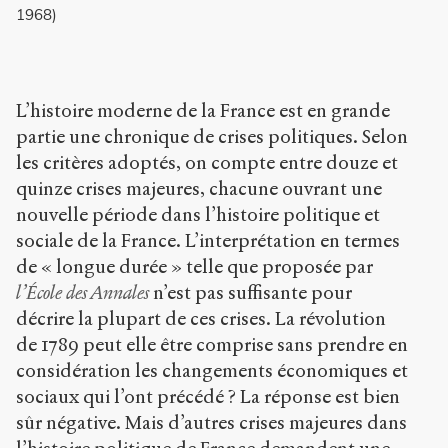
r
1968)
g
/
a
r
L’histoire moderne de la France est en grande
t
i
partie une chronique de crises politiques. Selon
c
les critères adoptés, on compte entre douze et
l
quinze crises majeures, chacune ouvrant une
e
nouvelle période dans l’histoire politique et
s
/
sociale de la France. L’interprétation en termes
6
de « longue durée » telle que proposée par
2
l’École des Annales
n’est pas suffisante pour
7
/
décrire la plupart de ces crises. La révolution
de 1789 peut elle être comprise sans prendre en
Copier la
considération les changements économiques et
référence
Chicago
sociaux qui l’ont précédé ? La réponse est bien
sûr négative. Mais d’autres crises majeures dans
Copier la
référence