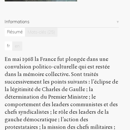
/
Exporter
Dogan,
Informations
Mattei
.
Résumé
La
Mots-clés
(25)
classe
politique
fr
en
prise
de
En mai 1968 la France fut plongée dans une
panique
convulsion politico-culturelle qui est restée
en
mai
dans la mémoire collective. Sont traités
1968
successivement les points suivants : l’éclipse de
:
la légitimité de Charles de Gaulle ; la
comment
la
détermination du Premier Ministre ; le
guerre
comportement des leaders communistes et des
civile
chefs syndicalistes ; le rôle des leaders de la
fut
gauche démocratique ; l’action des
évitée
?
.
protestataires ; la mission des chefs militaires ;