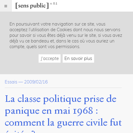
v. 0.1
Sens
public
En poursuivant votre navigation sur ce site, vous
Index
acceptez l’utilisation de Cookies dont nous nous servons
Article
pour savoir si vous êtes déjà venu sur le site, si vous avez
déjà vu ce bandeau et, dans le cas où vous auriez un
Table
compte, quels sont vos permissions.
des
matières
J'accepte
En savoir plus
Déficit de confiance et polarisation
Quatre journées de tempête
De Gaulle : Une statue ébranlée
Essais
—
2009/02/16
Le Premier ministre : un rocher dans la tempête
Les chefs du parti Communiste
Les leaders des syndicats de gauche
La classe politique prise de
Les leaders de la gauche démocratique
Les groupes de l’extrême gauche : les « fomentateurs de troub
panique en mai 1968 :
Les chefs militaires
Le chef de la police parisienne
comment la guerre civile fut
La panique au sommet de l’État
La majorité silencieuse et les minorités actives