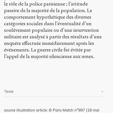
2009
.
le rôle de la police parisienne ; l’attitude
Sens
passive de la majorité de la population. Le
public
.
h
comportement hypothétique des diverses
t
catégories sociales dans l’éventualité d’un
t
soulèvement populaire ou d’une intervention
p
:
militaire est analysé à partir des résultats d’une
/
enquête effectuée immédiatement après les
/
événements. La guerre civile fut évitée par
s
l’appel de la majorité silencieuse aux urnes.
e
n
s
-
p
u
b
l
Texte
i
c
.
source illustration article: © Paris Match n°997 (18 mai
o