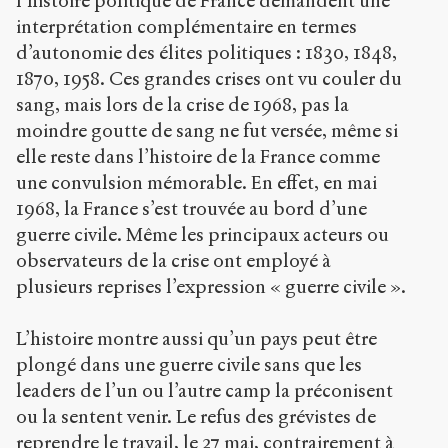
l’histoire politique de France demandent une
Bibtex
interprétation complémentaire en termes
d’autonomie des élites politiques : 1830, 1848,
Creative
1870, 1958. Ces grandes crises ont vu couler du
Commons
sang, mais lors de la crise de 1968, pas la
Attribution-
moindre goutte de sang ne fut versée, même si
NonCommercial-
ShareAlike 4.0
elle reste dans l’histoire de la France comme
International
une convulsion mémorable. En effet, en mai
(CC BY-NC-SA
1968, la France s’est trouvée au bord d’une
4.0) Sens-Public,
2009
guerre civile. Même les principaux acteurs ou
observateurs de la crise ont employé à
Accéder
plusieurs reprises l’expression « guerre civile ».
à la
version
PDF
L’histoire montre aussi qu’un pays peut être
plongé dans une guerre civile sans que les
leaders de l’un ou l’autre camp la préconisent
ou la sentent venir. Le refus des grévistes de
reprendre le travail, le 27 mai, contrairement à