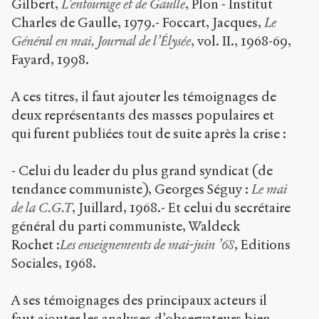
Gilbert,
L’entourage et de Gaulle
, Plon - Institut
Charles de Gaulle, 1979.- Foccart, Jacques,
Le
Général en mai, Journal de l’Élysée
, vol. II., 1968-69,
Fayard, 1998.
A ces titres, il faut ajouter les témoignages de
deux représentants des masses populaires et
qui furent publiées tout de suite après la crise :
- Celui du leader du plus grand syndicat (de
tendance communiste), Georges Séguy :
Le mai
de la C.G.T
, Juillard, 1968.- Et celui du secrétaire
général du parti communiste, Waldeck
Rochet :
Les enseignements de mai-juin ’68
, Editions
Sociales, 1968.
A ses témoignages des principaux acteurs il
faut ajouter les analyses d’observateurs bien