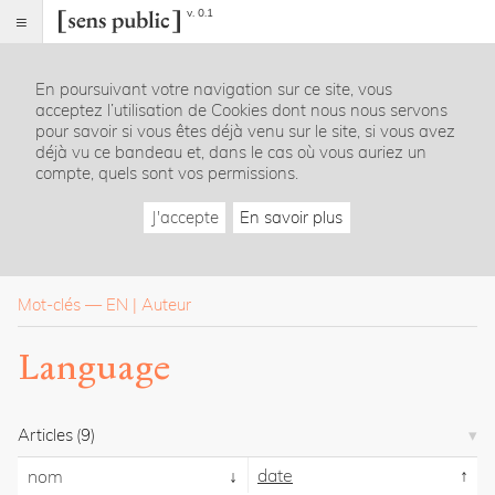
v. 0.1
Sens
public
En poursuivant votre navigation sur ce site, vous
Index
acceptez l’utilisation de Cookies dont nous nous servons
Rubriques
pour savoir si vous êtes déjà venu sur le site, si vous avez
déjà vu ce bandeau et, dans le cas où vous auriez un
compte, quels sont vos permissions.
Essais
Chroniques
J'accepte
En savoir plus
Entretiens
Lectures
Créations
Dossiers
Mot-clés
—
EN
Auteur
La
Language
revue
Accueil
Présentation
Articles
(9)
Publier
Contact
date
nom
À