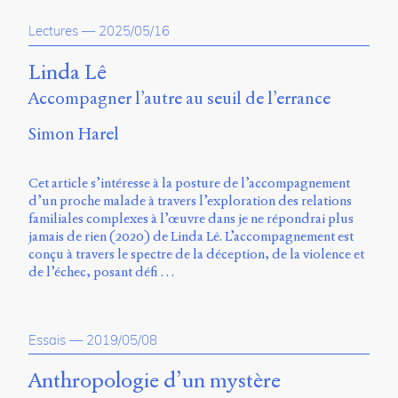
propos
Lectures
—
2025/05/16
du
site
Archipel
Linda Lê
Accompagner l’autre au seuil de l’errance
En
ligne
Simon Harel
Mastodon
Cet article s’intéresse à la posture de l’accompagnement
d’un proche malade à travers l’exploration des relations
Université
familiales complexes à l’œuvre dans je ne répondrai plus
de
jamais de rien (2020) de Linda Lê. L’accompagnement est
Sherbrooke
conçu à travers le spectre de la déception, de la violence et
Campus
de l’échec, posant défi …
de
Longueuil
Local
B1-
Essais
—
2019/05/08
12723
150
Anthropologie d’un mystère
Pl.