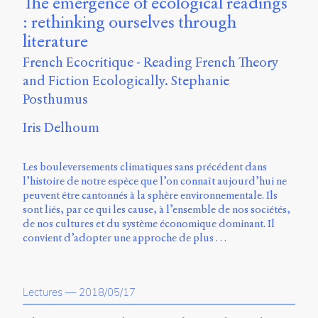
The emergence of ecological readings
Storm
: rethinking ourselves through
Type
Foundry
literature
et
French Ecocritique - Reading French Theory
Muli
and Fiction Ecologically. Stephanie
de
Vernon
Posthumus
Adams.
Iris Delhoum
Ce
site
a
Les bouleversements climatiques sans précédent dans
été
l’histoire de notre espèce que l’on connaît aujourd’hui ne
conçu
peuvent être cantonnés à la sphère environnementale. Ils
par
sont liés, par ce qui les cause, à l’ensemble de nos sociétés,
Julie
de nos cultures et du système économique dominant. Il
Blanc,
convient d’adopter une approche de plus …
Maxime
Bouton,
Jérémy
De
Lectures
—
2018/05/17
Barros,