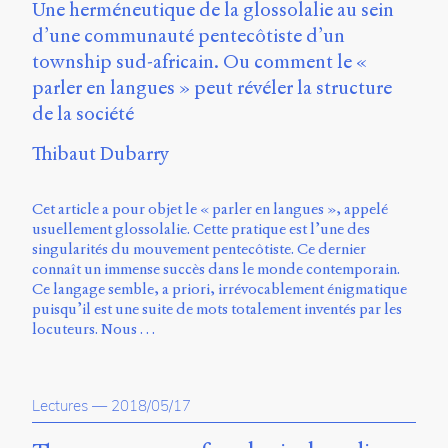
Une herméneutique de la glossolalie au sein
Charles-
Le
d’une communauté pentecôtiste d’un
Moyne
township sud-africain. Ou comment le «
Longueuil
parler en langues » peut révéler la structure
(QC)
de la société
J4K
0B7
Thibaut Dubarry
Canada
ISSN
2104-
Cet article a pour objet le « parler en langues », appelé
3272
usuellement glossolalie. Cette pratique est l’une des
singularités du mouvement pentecôtiste. Ce dernier
Sens
connaît un immense succès dans le monde contemporain.
public
Ce langage semble, a priori, irrévocablement énigmatique
v.
puisqu’il est une suite de mots totalement inventés par les
0.1
locuteurs. Nous …
(2020/03)
Typographies
:
Lectures
—
2018/05/17
Jannon
de