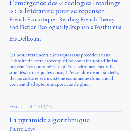
Émile
L’émergence des « ecological readings
Greis,
» : la littérature pour se repenser
Timothée
Guicherd,
French Ecocritique - Reading French Theory
Servanne
and Fiction Ecologically Stephanie Posthumus
Monjour,
Nicolas
Iris Delhoum
Sauret
et
Marcello
Les bouleversements climatiques sans précédent dans
Vitali-
l’histoire de notre espèce que l’on connaît aujourd’hui ne
Rosati,
peuvent être cantonnés à la sphère environnementale. Ils
de
sont liés, par ce qui les cause, à l’ensemble de nos sociétés,
2018
de nos cultures et du système économique dominant. Il
à
convient d’adopter une approche de plus …
2020.
Essais
—
2017/12/15
La pyramide algorithmique
Pierre Lévy