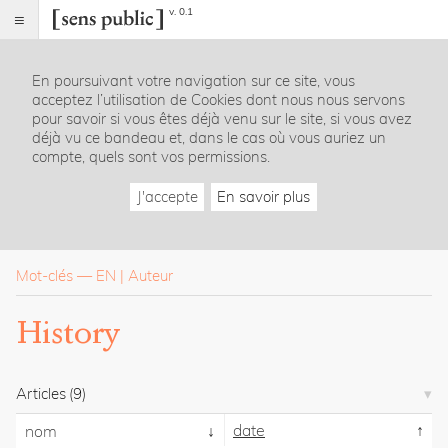
v. 0.1
Sens
public
En poursuivant votre navigation sur ce site, vous
Index
acceptez l’utilisation de Cookies dont nous nous servons
Rubriques
pour savoir si vous êtes déjà venu sur le site, si vous avez
déjà vu ce bandeau et, dans le cas où vous auriez un
compte, quels sont vos permissions.
Essais
Chroniques
J'accepte
En savoir plus
Entretiens
Lectures
Créations
Dossiers
Mot-clés
—
EN
Auteur
La
History
revue
Accueil
Présentation
Articles
(9)
Publier
Contact
date
nom
À