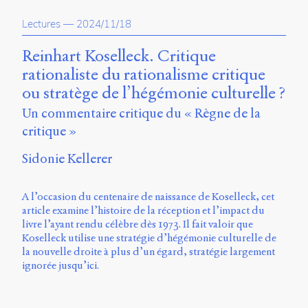
propos
Lectures
—
2024/11/18
du
site
Archipel
Reinhart Koselleck. Critique
rationaliste du rationalisme critique
En
ou stratège de l’hégémonie culturelle ?
ligne
Un commentaire critique du « Règne de la
Mastodon
critique »
Sidonie Kellerer
Université
de
Sherbrooke
A l’occasion du centenaire de naissance de Koselleck, cet
Campus
article examine l’histoire de la réception et l’impact du
de
livre l’ayant rendu célèbre dès 1973. Il fait valoir que
Longueuil
Koselleck utilise une stratégie d’hégémonie culturelle de
Local
la nouvelle droite à plus d’un égard, stratégie largement
B1-
ignorée jusqu’ici.
12723
150
Pl.