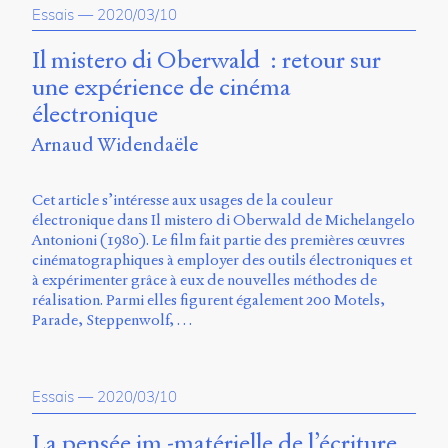
Charles-
Essais
—
2020/03/10
Le
Moyne
Il mistero di Oberwald : retour sur
Longueuil
une expérience de cinéma
(QC)
électronique
J4K
0B7
Arnaud Widendaële
Canada
ISSN
Cet article s’intéresse aux usages de la couleur
2104-
électronique dans Il mistero di Oberwald de Michelangelo
3272
Antonioni (1980). Le film fait partie des premières œuvres
cinématographiques à employer des outils électroniques et
Sens
à expérimenter grâce à eux de nouvelles méthodes de
public
réalisation. Parmi elles figurent également 200 Motels,
v.
Parade, Steppenwolf, …
0.1
(2020/03)
Typographies
Essais
—
2020/03/10
:
Jannon
La pensée im -matérielle de l’écriture
de