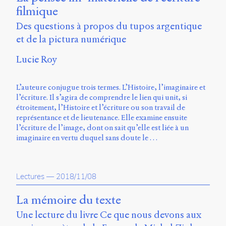
Storm
filmique
Type
Des questions à propos du tupos argentique
Foundry
et
et de la pictura numérique
Muli
de
Lucie Roy
Vernon
Adams.
L’auteure conjugue trois termes. L’Histoire, l’imaginaire et
Ce
l’écriture. Il s’agira de comprendre le lien qui unit, si
site
étroitement, l’Histoire et l’écriture ou son travail de
a
représentance et de lieutenance. Elle examine ensuite
été
l’écriture de l’image, dont on sait qu’elle est liée à un
conçu
imaginaire en vertu duquel sans doute le …
par
Julie
Blanc,
Maxime
Lectures
—
2018/11/08
Bouton,
Jérémy
La mémoire du texte
De
Une lecture du livre Ce que nous devons aux
Barros,