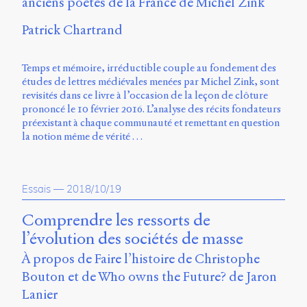
anciens poètes de la France de Michel Zink
Émile
Greis,
Patrick Chartrand
Timothée
Guicherd,
Servanne
Temps et mémoire, irréductible couple au fondement des
Monjour,
études de lettres médiévales menées par Michel Zink, sont
Nicolas
revisités dans ce livre à l’occasion de la leçon de clôture
Sauret
prononcé le 10 février 2016. L’analyse des récits fondateurs
et
préexistant à chaque communauté et remettant en question
Marcello
la notion même de vérité …
Vitali-
Rosati,
de
2018
Essais
—
2018/10/19
à
2020.
Comprendre les ressorts de
l’évolution des sociétés de masse
À propos de Faire l’histoire de Christophe
Bouton et de Who owns the Future? de Jaron
Lanier