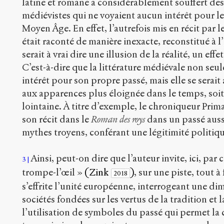
latine et romane a considérablement souffert de
médiévistes qui ne voyaient aucun intérêt pour l
Moyen Âge. En effet, l’autrefois mis en récit par
était raconté de manière inexacte, reconstitué à 
serait à vrai dire une illusion de la réalité, un eff
C’est-à-dire que la littérature médiévale non seu
intérêt pour son propre passé, mais elle se serait
aux apparences plus éloignée dans le temps, soi
lointaine. À titre d’exemple, le chroniqueur Prim
son récit dans le
Roman des roys
dans un passé auss
mythes troyens, conférant une légitimité politiq
Ainsi, peut-on dire que l’auteur invite, ici, par 
3
trompe-l’œil »
(Zink
)
, sur une piste, tout à
2018
s’effrite l’unité européenne, interrogeant une d
sociétés fondées sur les vertus de la tradition et 
l’utilisation de symboles du passé qui permet la c