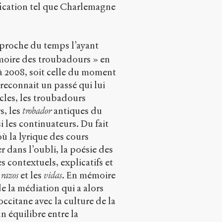
ication tel que Charlemagne
pproche du temps l’ayant
moire des troubadours » en
à 2008, soit celle du moment
 reconnait un passé qui lui
ècles, les troubadours
s, les
trobador
antiques du
si les continuateurs. Du fait
ù la lyrique des cours
r dans l’oubli, la poésie des
 contextuels, explicatifs et
s
razos
et les
vidas
. En mémoire
e la médiation qui a alors
occitane avec la culture de la
n équilibre entre la