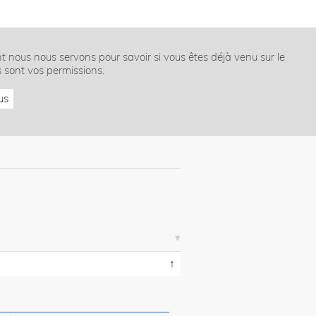
nt nous nous servons pour savoir si vous êtes déjà venu sur le
s sont vos permissions.
us