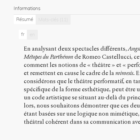
Informations
Résumé
Mots-clés
(11)
fr
en
En analysant deux spectacles différents,
Angst
Métopes du Parthénon
de Romeo Castellucci, cet
comment les notions de « théâtre » et « per
et remettent en cause le cadre de la
mimesis
. 
considérons que le théâtre performatif, en ta
spécifique de la forme esthétique, peut être
un code artistique se situant au-delà du princ
lors, nous souhaitons démontrer que ces deu
étant basées sur une logique non mimétique,
théâtral cohérent dans sa communication avec