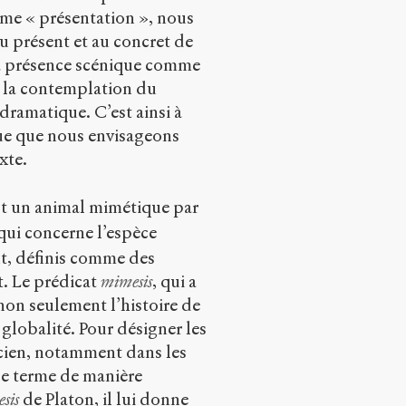
rme « présentation », nous
u présent et au concret de
la présence scénique comme
 à la contemplation du
dramatique. C’est ainsi à
que que nous envisageons
xte.
st un animal mimétique par
qui concerne l’espèce
t, définis comme des
. Le prédicat
mimesis
, qui a
non seulement l’histoire de
 globalité. Pour désigner les
licien, notamment dans les
ce terme de manière
sis
de Platon, il lui donne