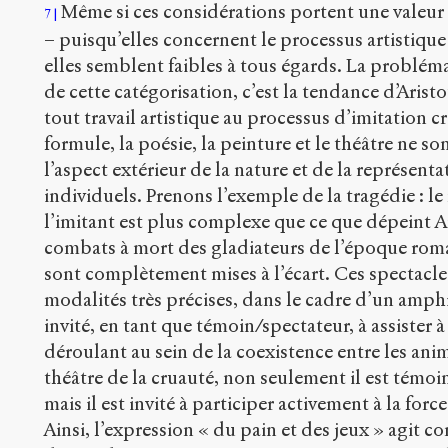
Même si ces considérations portent une valeur 
7
– puisqu’elles concernent le processus artistique 
elles semblent faibles à tous égards. La problém
de cette catégorisation, c’est la tendance d’Aris
tout travail artistique au processus d’imitation cré
formule, la poésie, la peinture et le théâtre ne s
l’aspect extérieur de la nature et de la représenta
individuels. Prenons l’exemple de la tragédie : le 
l’imitant est plus complexe que ce que dépeint Ar
combats à mort des gladiateurs de l’époque roma
sont complètement mises à l’écart. Ces spectacle
modalités très précises, dans le cadre d’un amph
invité, en tant que témoin/spectateur, à assister 
déroulant au sein de la coexistence entre les an
théâtre de la cruauté, non seulement il est témoi
mais il est invité à participer activement à la for
Ainsi, l’expression « du pain et des jeux » agit c