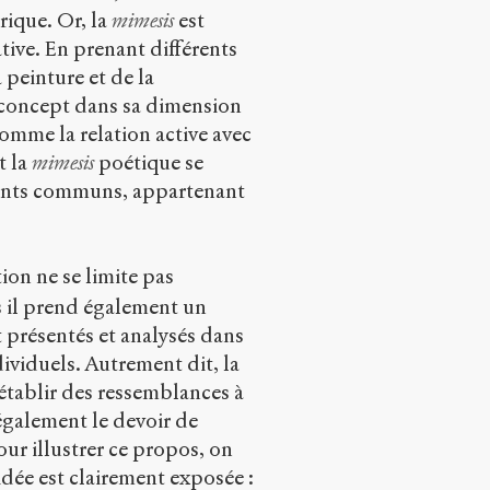
rique. Or, la
mimesis
est
tive. En prenant différents
 peinture et de la
 concept dans sa dimension
omme la relation active avec
t la
mimesis
poétique se
points communs, appartenant
ion ne se limite pas
s il prend également un
nt présentés et analysés dans
dividuels. Autrement dit, la
établir des ressemblances à
 également le devoir de
our illustrer ce propos, on
idée est clairement exposée :