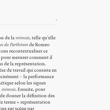
on de la
mimesis
, telle qu’elle
es du Parthénon
de Romeo
ons recontextualiser ce
n pour mesurer comment il
as de la représentation.
hèse de travail qui consiste en
récisément – la performance
étique selon les signes
a
mimesis
. Ensuite, pour
 de donner la définition des
le terme « représentation
ions sur scène par