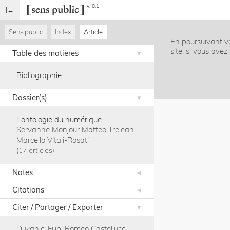
v. 0.1
Sens public
Index
Article
En poursuivant vo
site, si vous ave
Table des matières
Bibliographie
Dossier(s)
L’ontologie du numérique
Servanne Monjour
Matteo Treleani
Marcello Vitali-Rosati
17 articles
Notes
Citations
Citer / Partager / Exporter
Dukanic, Filip
.
Romeo Castellucci,