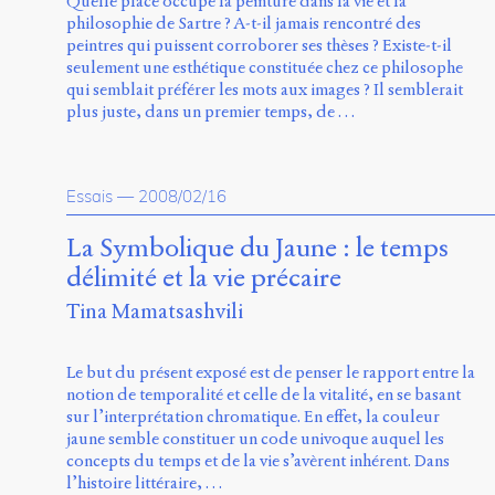
Quelle place occupe la peinture dans la vie et la
philosophie de Sartre ? A-t-il jamais rencontré des
peintres qui puissent corroborer ses thèses ? Existe-t-il
seulement une esthétique constituée chez ce philosophe
qui semblait préférer les mots aux images ? Il semblerait
plus juste, dans un premier temps, de …
Essais
—
2008/02/16
La Symbolique du Jaune : le temps
délimité et la vie précaire
Tina Mamatsashvili
Le but du présent exposé est de penser le rapport entre la
notion de temporalité et celle de la vitalité, en se basant
sur l’interprétation chromatique. En effet, la couleur
jaune semble constituer un code univoque auquel les
concepts du temps et de la vie s’avèrent inhérent. Dans
l’histoire littéraire, …