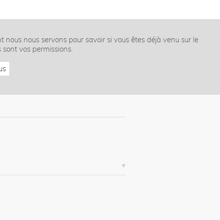
nt nous nous servons pour savoir si vous êtes déjà venu sur le
s sont vos permissions.
us