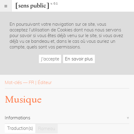
v. 0.1
Sens
public
En poursuivant votre navigation sur ce site, vous
Index
acceptez l’utilisation de Cookies dont nous nous servons
Rubriques
pour savoir si vous êtes déjà venu sur le site, si vous avez
déjà vu ce bandeau et, dans le cas où vous auriez un
compte, quels sont vos permissions.
Essais
Chroniques
J'accepte
En savoir plus
Entretiens
Lectures
Créations
Dossiers
Mot-clés
—
FR
Éditeur
La
Musique
revue
Accueil
Présentation
Informations
Publier
Contact
Traduction(s)
Rameau
À