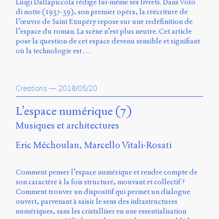
Luigi Dallapiccola rédige lui-même ses livrets. Dans Volo
Charles-
di notte (1937-39), son premier opéra, la réécriture de
Le
l’œuvre de Saint Exupéry repose sur une redéfinition de
Moyne
l’espace du roman. La scène n’est plus neutre. Cet article
Longueuil
pose la question de cet espace devenu sensible et signifiant
(QC)
où la technologie est …
J4K
0B7
Canada
Creations
—
2018/05/20
ISSN
2104-
L’espace numérique (7)
3272
Musiques et architectures
Sens
public
Eric Méchoulan
Marcello Vitali-Rosati
v.
0.1
(2020/03)
Comment penser l’espace numérique et rendre compte de
son caractère à la fois structuré, mouvant et collectif ?
Typographies
Comment trouver un dispositif qui permet un dialogue
:
ouvert, parvenant à saisir le sens des infrastructures
Jannon
numériques, sans les cristalliser en une essentialisation
de