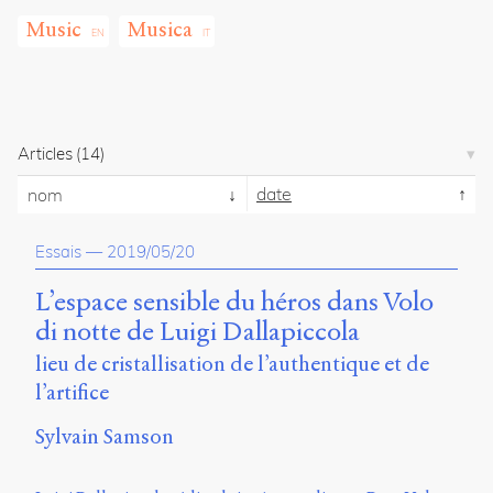
propos
Music
Musica
du
site
Archipel
En
Articles
(14)
ligne
date
nom
Mastodon
Essais
—
2019/05/20
Université
de
L’espace sensible du héros dans Volo
Sherbrooke
di notte de Luigi Dallapiccola
Campus
de
lieu de cristallisation de l’authentique et de
Longueuil
l’artifice
Local
B1-
Sylvain Samson
12723
150
Pl.