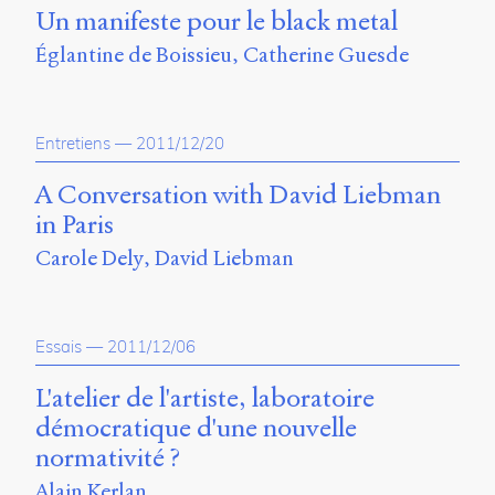
Émile
Un manifeste pour le black metal
Greis,
Timothée
Églantine de Boissieu
Catherine Guesde
Guicherd,
Servanne
Monjour,
Nicolas
Entretiens
—
2011/12/20
Sauret
et
A Conversation with David Liebman
Marcello
in Paris
Vitali-
Rosati,
Carole Dely
David Liebman
de
2018
à
2020.
Essais
—
2011/12/06
L'atelier de l'artiste, laboratoire
démocratique d'une nouvelle
normativité ?
Alain Kerlan