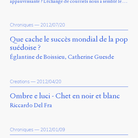
appauvrissante ? L’échange de courriels nous a semblé le …
Storm
Type
Foundry
et
Chroniques
—
2012/07/20
Muli
de
Que cache le succès mondial de la pop
Vernon
suédoise ?
Adams.
Églantine de Boissieu
Catherine Guesde
Ce
site
a
été
Creations
—
2012/04/20
conçu
par
Ombre e luci - Chet en noir et blanc
Julie
Blanc,
Riccardo Del Fra
Maxime
Bouton,
Jérémy
De
Chroniques
—
2012/01/09
Barros,