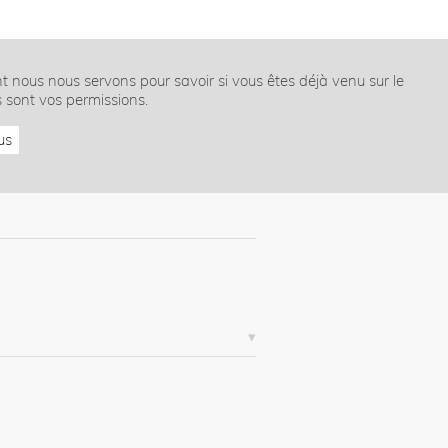
nt nous nous servons pour savoir si vous êtes déjà venu sur le
s sont vos permissions.
us