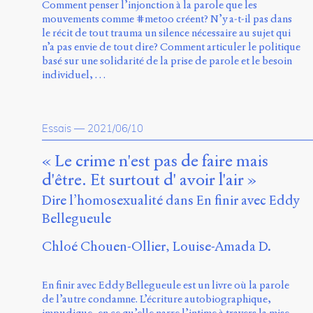
Comment penser l’injonction à la parole que les
mouvements comme #metoo créent? N’y a-t-il pas dans
le récit de tout trauma un silence nécessaire au sujet qui
n’a pas envie de tout dire? Comment articuler le politique
basé sur une solidarité de la prise de parole et le besoin
individuel, …
Essais
—
2021/06/10
« Le crime n'est pas de faire mais
d'être. Et surtout d' avoir l'air »
Dire l’homosexualité dans En finir avec Eddy
Bellegueule
Chloé Chouen-Ollier
Louise-Amada D.
En finir avec Eddy Bellegueule est un livre où la parole
de l’autre condamne. L’écriture autobiographique,
impudique, en ce qu’elle narre l’intime à travers la mise