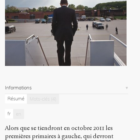
p
:
/
/
s
e
n
s
-
p
u
b
l
i
Informations
c
.
Résumé
Mots-clés
(4)
o
r
fr
en
g
/
Alors que se tiendront en octobre 2011 les
d
o
premières primaires à gauche, qui devront