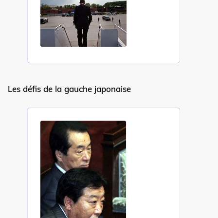
Attribution-
NonCommercial-
ShareAlike 4.0
International
(CC BY-NC-SA
4.0) Sens-Public,
2011
Accéder
Les défis de la gauche japonaise
à la
version
PDF