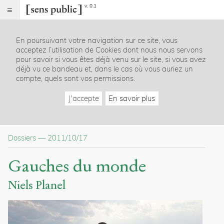
v. 0.1
Sens
public
En poursuivant votre navigation sur ce site, vous
Index
acceptez l’utilisation de Cookies dont nous nous servons
Dossier
pour savoir si vous êtes déjà venu sur le site, si vous avez
déjà vu ce bandeau et, dans le cas où vous auriez un
Citer /
compte, quels sont vos permissions.
Partager
/
J'accepte
En savoir plus
Exporter
Planel,
Niels
.
Dossiers
—
2011/10/17
Gauches
du
monde
.
Gauches du monde
2011
.
Sens
Niels Planel
public
.
h
t
t