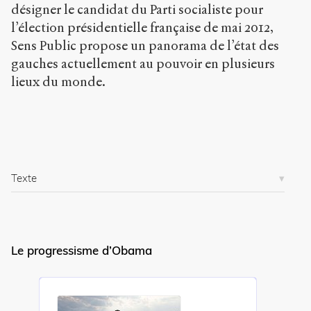
s
désigner le candidat du Parti socialiste pour
s
l’élection présidentielle française de mai 2012,
i
Sens Public propose un panorama de l’état des
e
r
gauches actuellement au pouvoir en plusieurs
s
lieux du monde.
/
8
7
5
/
Copier la
Texte
référence
Chicago
Copier la
référence
Bibtex
Le progressisme d’Obama
Creative
Commons