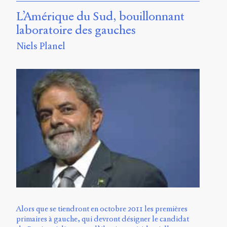
L’Amérique du Sud, bouillonnant
laboratoire des gauches
Niels Planel
Alors que se tiendront en octobre 2011 les premières
primaires à gauche, qui devront désigner le candidat