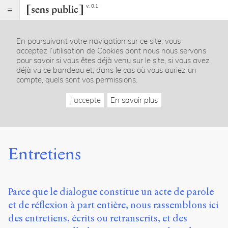
v. 0.1
Sens
public
En poursuivant votre navigation sur ce site, vous
Index
acceptez l’utilisation de Cookies dont nous nous servons
Rubriques
pour savoir si vous êtes déjà venu sur le site, si vous avez
déjà vu ce bandeau et, dans le cas où vous auriez un
compte, quels sont vos permissions.
Essais
Chroniques
J'accepte
En savoir plus
Entretiens
Lectures
Créations
Dossiers
Entretiens
La
revue
Accueil
Parce que le dialogue constitue un acte de parole
Présentation
et de réflexion à part entière, nous rassemblons ici
Publier
Contact
des entretiens, écrits ou retranscrits, et des
À