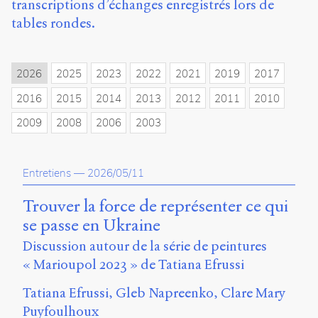
transcriptions d’échanges enregistrés lors de
propos
tables rondes.
du
site
Archipel
2026
2025
2023
2022
2021
2019
2017
En
2016
2015
2014
2013
2012
2011
2010
ligne
2009
2008
2006
2003
Mastodon
Université
Entretiens
—
2026/05/11
de
Sherbrooke
Trouver la force de représenter ce qui
Campus
se passe en Ukraine
de
Longueuil
Discussion autour de la série de peintures
Local
« Marioupol 2023 » de Tatiana Efrussi
B1-
12723
Tatiana Efrussi
Gleb Napreenko
Clare Mary
150
Puyfoulhoux
Pl.