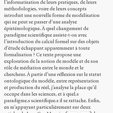
ShareAlike 4.0
l’informatisation de leurs pratiques, de leurs
International
méthodologies, voire de leurs concepts
(CC BY-NC-SA
introduit une nouvelle forme de modélisation
4.0)
qui ne peut se passer d’une analyse
épistémologique. À quel changement de
Accéder
à la
paradigme scientifique assiste-t-on avec
version
PDF
l’introduction du calcul formel sur des objets
d’étude échappant apparemment à toute
formalisation ? Ce texte propose une
exploration de la notion de modèle et de son
rôle de médiation entre le monde et le
chercheur. À partir d’une réflexion sur le statut
ontologique du modèle, entre représentation
et production du réel, j’analyse la place qu’il
occupe dans les sciences, et à quel.s
paradigme.s scientifique.s il se rattache. Enfin,
en m’appuyant particulièrement sur deux