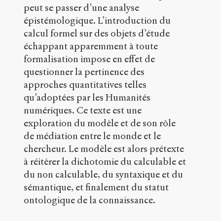
Citer /
peut se passer d’une analyse
Partager
épistémologique. L’introduction du
/
Exporter
calcul formel sur des objets d’étude
échappant apparemment à toute
Sauret,
formalisation impose en effet de
Nicolas
.
questionner la pertinence des
Epistémologie
du
approches quantitatives telles
modèle,
qu’adoptées par les Humanités
Des
numériques. Ce texte est une
Humanités
syntaxiques
exploration du modèle et de son rôle
?
.
de médiation entre le monde et le
2017
.
chercheur. Le modèle est alors prétexte
Sens
public
.
à réitèrer la dichotomie du calculable et
h
du non calculable, du syntaxique et du
t
sémantique, et finalement du statut
t
ontologique de la connaissance.
p
:
/