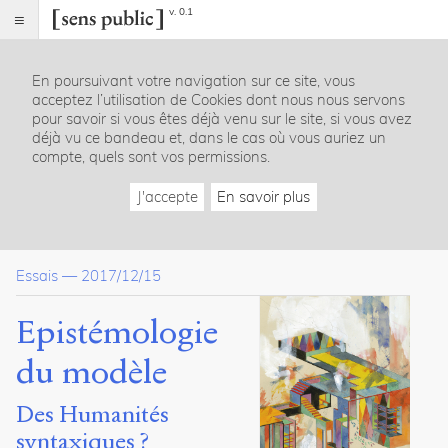
v. 0.1
Sens
public
En poursuivant votre navigation sur ce site, vous
Index
acceptez l’utilisation de Cookies dont nous nous servons
Article
pour savoir si vous êtes déjà venu sur le site, si vous avez
déjà vu ce bandeau et, dans le cas où vous auriez un
Table
compte, quels sont vos permissions.
des
matières
J'accepte
En savoir plus
Introduction
Conceptions communes du modèle
Entre représentation et production du réel
Essais
—
2017/12/15
Modèle descriptif / modèle prédictif
Un concept aristotélicien
Un concept valéryen
Epistémologie
Le modèle dans les sciences
Vecteur de la conversation scientifique
du modèle
Pragmatisme
Formalisation des sciences
Des Humanités
Les trois formes de modèles
syntaxiques ?
Le modèle dans les Humanités numériques