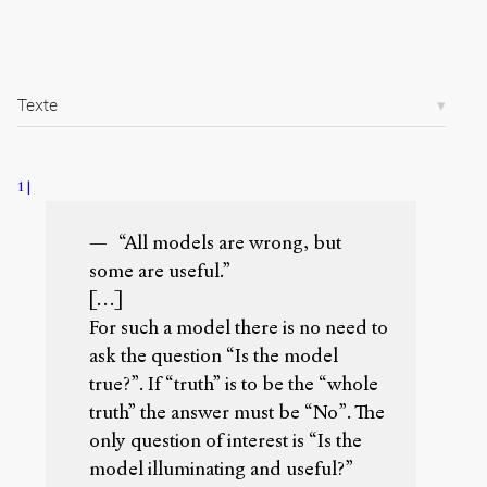
/
s
e
n
s
Texte
-
p
u
1
b
l
i
“All models are wrong, but
c
some are useful.”
.
[…]
o
r
For such a model there is no need to
g
ask the question “Is the model
/
true?”. If “truth” is to be the “whole
a
r
truth” the answer must be “No”. The
t
only question of interest is “Is the
i
model illuminating and useful?”
c