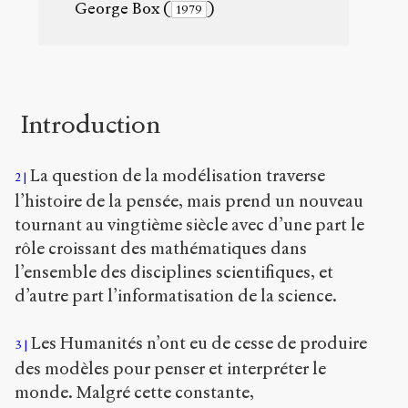
l
George Box
(
)
1979
e
s
/
1
2
8
Introduction
7
/
La question de la modélisation traverse
2
Copier la
l’histoire de la pensée, mais prend un nouveau
référence
Chicago
tournant au vingtième siècle avec d’une part le
rôle croissant des mathématiques dans
Copier la
référence
l’ensemble des disciplines scientifiques, et
Bibtex
d’autre part l’informatisation de la science.
Creative
Les Humanités n’ont eu de cesse de produire
3
Commons
des modèles pour penser et interpréter le
Attribution-
monde. Malgré cette constante,
NonCommercial-