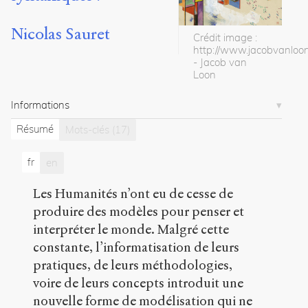
Modèle formel computationnel
Modéliser les humanités ?
Nicolas Sauret
Dichotomie syntaxique/sémantique
Crédit image :
Bibliographie
http://www.jacobvanloo
- Jacob van
Loon
Dossier(s)
Informations
L’ontologie du numérique
Servanne
Résumé
Mots-clés
(17)
Monjour
Matteo
fr
en
Treleani
Marcello
Vitali-
Les Humanités n’ont eu de cesse de
Rosati
produire des modèles pour penser et
17
interpréter le monde. Malgré cette
articles
constante, l’informatisation de leurs
Notes
pratiques, de leurs méthodologies,
voire de leurs concepts introduit une
Citations
nouvelle forme de modélisation qui ne