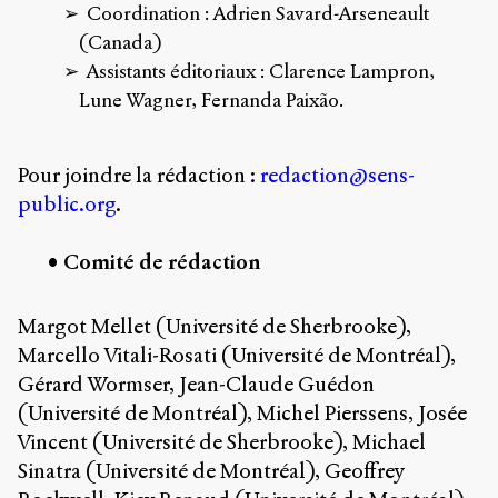
Coordination : Adrien Savard-Arseneault
Storm
Type
(Canada)
Foundry
Assistants éditoriaux : Clarence Lampron,
et
Lune Wagner, Fernanda Paixão.
Muli
de
Vernon
Adams.
Pour joindre la rédaction :
redaction@sens-
public.org
.
Ce
site
a
Comité de rédaction
été
conçu
par
Margot Mellet (Université de Sherbrooke),
Julie
Marcello Vitali-Rosati (Université de Montréal),
Blanc,
Gérard Wormser, Jean-Claude Guédon
Maxime
Bouton,
(Université de Montréal), Michel Pierssens, Josée
Jérémy
Vincent (Université de Sherbrooke), Michael
De
Sinatra (Université de Montréal), Geoffrey
Barros,