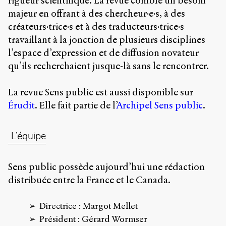
rigueur scientifique. La revue comble un besoin
Charles-
majeur en offrant à des chercheur·e·s, à des
Le
créateurs·trice·s et à des traducteurs·trice·s
Moyne
Longueuil
travaillant à la jonction de plusieurs disciplines
(QC)
l’espace d’expression et de diffusion novateur
J4K
qu’ils recherchaient jusque-là sans le rencontrer.
0B7
Canada
La revue Sens public est aussi disponible sur
ISSN
Érudit
. Elle fait partie de l’
Archipel Sens public
.
2104-
3272
Sens
L’équipe
public
v.
0.1
Sens public possède aujourd’hui une rédaction
(2020/03)
distribuée entre la France et le Canada.
Typographies
:
Directrice : Margot Mellet
Jannon
Président : Gérard Wormser
de