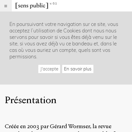
v. 0.1
Sens
public
En poursuivant votre navigation sur ce site, vous
Index
acceptez l’utilisation de Cookies dont nous nous
Rubriques
servons pour savoir si vous êtes déjà venu sur le
site, si vous avez déjà vu ce bandeau et, dans le
Essais
cas où vous auriez un compte, quels sont vos
Chroniques
permissions.
Entretiens
Lectures
J'accepte
En savoir plus
Créations
Dossiers
La
revue
Présentation
Accueil
Présentation
Publier
Contact
Créée en 2003 par Gérard Wormser, la revue
À