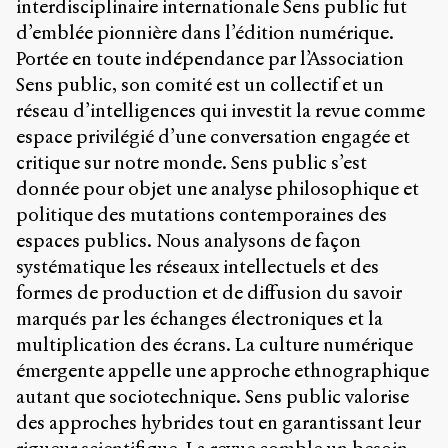
interdisciplinaire internationale Sens public fut
propos
d’emblée pionnière dans l’édition numérique.
du
site
Portée en toute indépendance par l’Association
Archipel
Sens public, son comité est un collectif et un
réseau d’intelligences qui investit la revue comme
En
espace privilégié d’une conversation engagée et
ligne
critique sur notre monde. Sens public s’est
Mastodon
donnée pour objet une analyse philosophique et
politique des mutations contemporaines des
espaces publics. Nous analysons de façon
Université
de
systématique les réseaux intellectuels et des
Sherbrooke
formes de production et de diffusion du savoir
Campus
marqués par les échanges électroniques et la
de
Longueuil
multiplication des écrans. La culture numérique
Local
émergente appelle une approche ethnographique
B1-
autant que sociotechnique. Sens public valorise
12723
des approches hybrides tout en garantissant leur
150
Pl.