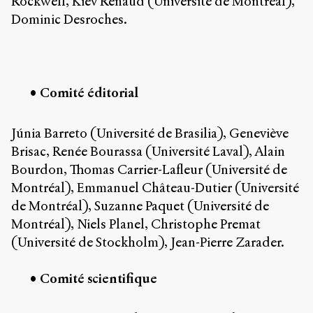
Rockwell, Kiev Renaud (Université de Montréal),
Émile
Greis,
Dominic Desroches.
Timothée
Guicherd,
Servanne
Monjour,
Nicolas
Comité éditorial
Sauret
et
Marcello
Júnia Barreto (Université de Brasilia), Geneviève
Vitali-
Brisac, Renée Bourassa (Université Laval), Alain
Rosati,
Bourdon, Thomas Carrier-Lafleur (Université de
de
2018
Montréal), Emmanuel Château-Dutier (Université
à
de Montréal), Suzanne Paquet (Université de
2020.
Montréal), Niels Planel, Christophe Premat
(Université de Stockholm), Jean-Pierre Zarader.
Comité scientifique