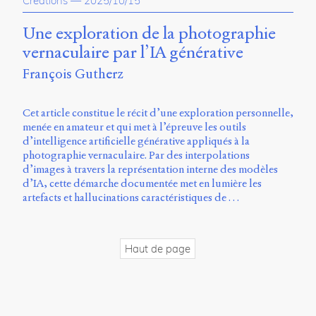
Creations
—
2025/10/15
propos
du
Une exploration de la photographie
site
vernaculaire par l’IA générative
Archipel
François Gutherz
En
ligne
Cet article constitue le récit d’une exploration personnelle,
menée en amateur et qui met à l’épreuve les outils
Mastodon
d’intelligence artificielle générative appliqués à la
photographie vernaculaire. Par des interpolations
d’images à travers la représentation interne des modèles
Université
d’IA, cette démarche documentée met en lumière les
de
artefacts et hallucinations caractéristiques de …
Sherbrooke
Campus
de
Longueuil
Haut de page
Local
B1-
12723
150
Pl.