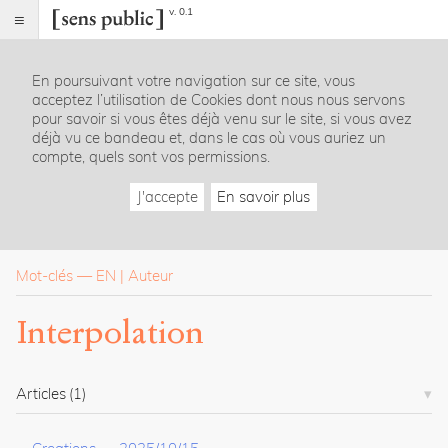
v. 0.1
Sens
public
En poursuivant votre navigation sur ce site, vous
Index
acceptez l’utilisation de Cookies dont nous nous servons
Rubriques
pour savoir si vous êtes déjà venu sur le site, si vous avez
déjà vu ce bandeau et, dans le cas où vous auriez un
compte, quels sont vos permissions.
Essais
Chroniques
J'accepte
En savoir plus
Entretiens
Lectures
Créations
Dossiers
Mot-clés
—
EN
Auteur
La
Interpolation
revue
Accueil
Présentation
Articles
(1)
Publier
Contact
À