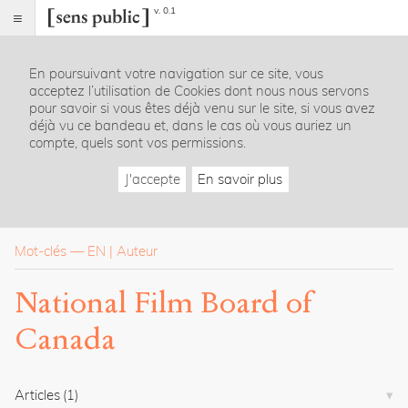
v. 0.1
Sens
public
En poursuivant votre navigation sur ce site, vous
Index
acceptez l’utilisation de Cookies dont nous nous servons
Rubriques
pour savoir si vous êtes déjà venu sur le site, si vous avez
déjà vu ce bandeau et, dans le cas où vous auriez un
compte, quels sont vos permissions.
Essais
Chroniques
J'accepte
En savoir plus
Entretiens
Lectures
Créations
Dossiers
Mot-clés
—
EN
Auteur
La
National Film Board of
revue
Canada
Accueil
Présentation
Publier
Contact
Articles
(1)
À