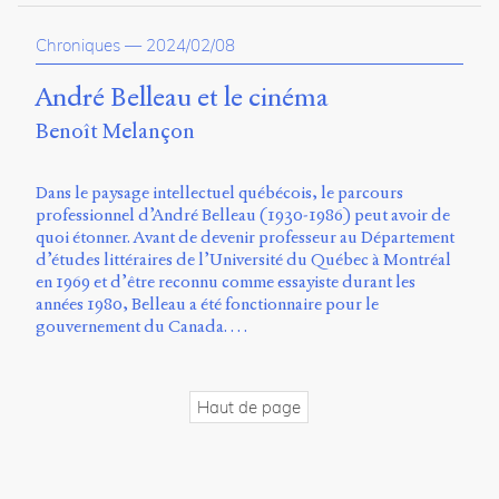
propos
du
Chroniques
—
2024/02/08
site
Archipel
André Belleau et le cinéma
Benoît Melançon
En
ligne
Dans le paysage intellectuel québécois, le parcours
Mastodon
professionnel d’André Belleau (1930-1986) peut avoir de
quoi étonner. Avant de devenir professeur au Département
d’études littéraires de l’Université du Québec à Montréal
Université
en 1969 et d’être reconnu comme essayiste durant les
de
années 1980, Belleau a été fonctionnaire pour le
Sherbrooke
gouvernement du Canada. …
Campus
de
Longueuil
Local
Haut de page
B1-
12723
150
Pl.