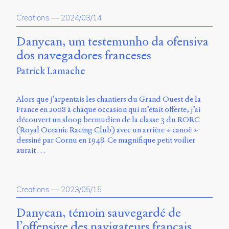
propos
Creations
—
2024/03/14
du
site
Archipel
Danycan, um testemunho da ofensiva
dos navegadores franceses
En
Patrick Lamache
ligne
Mastodon
Alors que j’arpentais les chantiers du Grand Ouest de la
France en 2008 à chaque occasion qui m’était offerte, j’ai
découvert un sloop bermudien de la classe 3 du RORC
Université
(Royal Oceanic Racing Club) avec un arrière « canoë »
de
dessiné par Cornu en 1948. Ce magnifique petit voilier
Sherbrooke
aurait …
Campus
de
Longueuil
Local
Creations
—
2023/05/15
B1-
12723
Danycan, témoin sauvegardé de
150
l’offensive des navigateurs français
Pl.