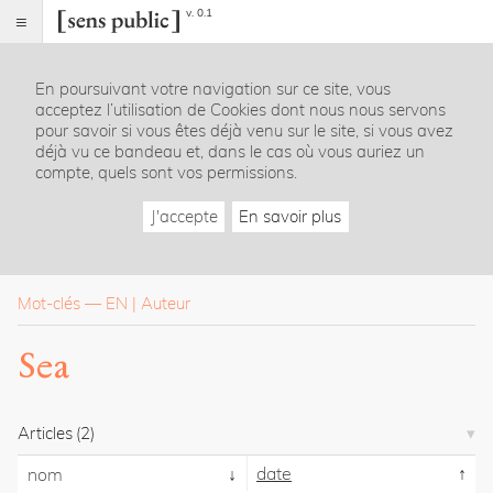
v. 0.1
Sens
public
En poursuivant votre navigation sur ce site, vous
Index
acceptez l’utilisation de Cookies dont nous nous servons
Rubriques
pour savoir si vous êtes déjà venu sur le site, si vous avez
déjà vu ce bandeau et, dans le cas où vous auriez un
compte, quels sont vos permissions.
Essais
Chroniques
J'accepte
En savoir plus
Entretiens
Lectures
Créations
Dossiers
Mot-clés
—
EN
Auteur
La
Sea
revue
Accueil
Présentation
Articles
(2)
Publier
Contact
date
nom
À