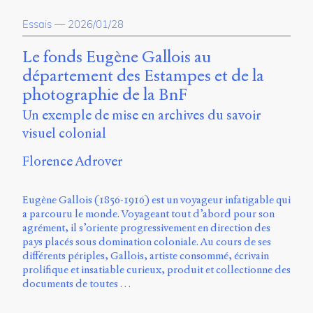
propos
Essais
—
2026/01/28
du
site
Archipel
Le fonds Eugène Gallois au
département des Estampes et de la
En
photographie de la BnF
ligne
Un exemple de mise en archives du savoir
Mastodon
visuel colonial
Florence Adrover
Université
de
Sherbrooke
Eugène Gallois (1856-1916) est un voyageur infatigable qui
Campus
a parcouru le monde. Voyageant tout d’abord pour son
de
agrément, il s’oriente progressivement en direction des
Longueuil
pays placés sous domination coloniale. Au cours de ses
Local
différents périples, Gallois, artiste consommé, écrivain
B1-
prolifique et insatiable curieux, produit et collectionne des
12723
documents de toutes …
150
Pl.