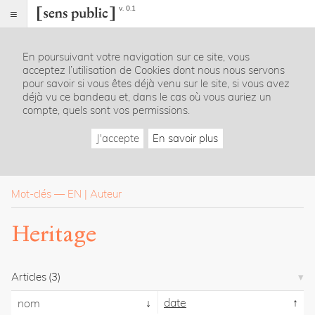
v. 0.1
Sens
public
En poursuivant votre navigation sur ce site, vous
Index
acceptez l’utilisation de Cookies dont nous nous servons
Rubriques
pour savoir si vous êtes déjà venu sur le site, si vous avez
déjà vu ce bandeau et, dans le cas où vous auriez un
compte, quels sont vos permissions.
Essais
Chroniques
J'accepte
En savoir plus
Entretiens
Lectures
Créations
Dossiers
Mot-clés
—
EN
Auteur
La
Heritage
revue
Accueil
Présentation
Articles
(3)
Publier
Contact
date
nom
À