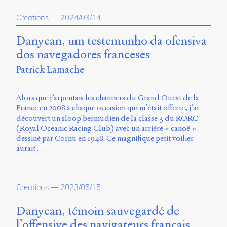
Charles-
Le
Creations
—
2024/03/14
Moyne
Longueuil
Danycan, um testemunho da ofensiva
(QC)
dos navegadores franceses
J4K
0B7
Patrick Lamache
Canada
ISSN
Alors que j’arpentais les chantiers du Grand Ouest de la
2104-
France en 2008 à chaque occasion qui m’était offerte, j’ai
3272
découvert un sloop bermudien de la classe 3 du RORC
(Royal Oceanic Racing Club) avec un arrière « canoë »
Sens
dessiné par Cornu en 1948. Ce magnifique petit voilier
public
aurait …
v.
0.1
(2020/03)
Creations
—
2023/05/15
Typographies
:
Danycan, témoin sauvegardé de
Jannon
l’offensive des navigateurs français
de